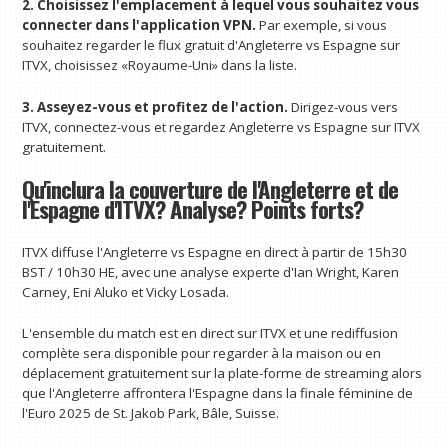
2. Choisissez l'emplacement à lequel vous souhaitez vous
connecter dans l'application VPN.
Par exemple, si vous
souhaitez regarder le flux gratuit d'Angleterre vs Espagne sur
ITVX, choisissez «Royaume-Uni» dans la liste.
3. Asseyez-vous et profitez de l'action.
Dirigez-vous vers
ITVX, connectez-vous et regardez Angleterre vs Espagne sur ITVX
gratuitement.
Qu'inclura la couverture de l'Angleterre et de
l'Espagne d'ITVX? Analyse? Points forts?
ITVX diffuse l'Angleterre vs Espagne en direct à partir de 15h30
BST / 10h30 HE, avec une analyse experte d'Ian Wright, Karen
Carney, Eni Aluko et Vicky Losada.
L'ensemble du match est en direct sur ITVX et une rediffusion
complète sera disponible pour regarder à la maison ou en
déplacement gratuitement sur la plate-forme de streaming alors
que l'Angleterre affrontera l'Espagne dans la finale féminine de
l'Euro 2025 de St. Jakob Park, Bâle, Suisse.