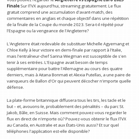
Finale
Sur ITVX aujourd'hui, streaming gratuitement. Le flux
gratuit comprend une accumulation d'avant-match, des
commentaires en anglais et chaque objectif dans une répétition
de la finale de la Coupe du monde 2023. Sera-t-il répété pour
l'Espagne ou la vengeance de l'Angleterre?
L'Angleterre était redevable de substituer Michelle Agyemang et
Chloe Kelly à leur victoire en demi-finale par rapport à l'Italie,
mais l'entraîneur-chef Sarina Wiegman est susceptible de s'en
tenir à ses entrées. L'Espagne avait besoin de temps
supplémentaire pour battre l'Allemagne au cours des quatre
derniers, mais à Aitana Bonmati et Alexia Putellas, a une paire de
vainqueurs de Ballon d'Or qui peuvent décocher n'importe quelle
défense.
La plate-forme britannique diffusera tous les tirs, les tacle et le
but – et, avouons-le, probablement des pénalités – du parc St.
Jakob, Bâle, en Suisse. Mais comment pouvez-vous regarder le
flux en direct de n'importe où? Pouvez-vous obtenir le flux ITVX
au Canada, en Australie et aux États-Unis aussi? Et sur quel
téléphones l'application est-elle disponible?