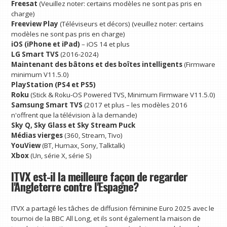
Freesat
(Veuillez noter: certains modèles ne sont pas pris en
charge)
Freeview Play
(Téléviseurs et décors) (veuillez noter: certains
modèles ne sont pas pris en charge)
iOS (iPhone et iPad)
– iOS 14 et plus
LG Smart TVS
(2016-2024)
Maintenant des bâtons et des boîtes intelligents
(Firmware
minimum V11.5.0)
PlayStation (PS4 et PS5)
Roku
(Stick & Roku-OS Powered TVS, Minimum Firmware V11.5.0)
Samsung Smart TVS
(2017 et plus – les modèles 2016
n'offrent que la télévision à la demande)
Sky Q, Sky Glass et Sky Stream Puck
Médias vierges
(360, Stream, Tivo)
YouView
(BT, Humax, Sony, Talktalk)
Xbox
(Un, série X, série S)
ITVX est-il la meilleure façon de regarder
l'Angleterre contre l'Espagne?
ITVX a partagé les tâches de diffusion féminine Euro 2025 avec le
tournoi de la BBC All Long, et ils sont également la maison de