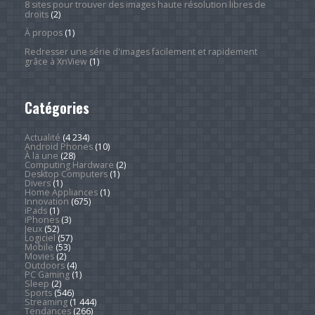
8 sites pour trouver des images haute résolution libres de
droits
(2)
À propos
(1)
Redresser une série d'images facilement et rapidement
grâce à XnView
(1)
Catégories
Actualité
(4 234)
Android Phones
(10)
À la une
(28)
Computing Hardware
(2)
Desktop Computers
(1)
Divers
(1)
Home Appliances
(1)
Innovation
(675)
iPads
(1)
iPhones
(3)
Jeux
(52)
Logiciel
(57)
Mobile
(53)
Movies
(2)
Outdoors
(4)
PC Gaming
(1)
Sleep
(2)
Sports
(546)
Streaming
(1 444)
Tendances
(266)