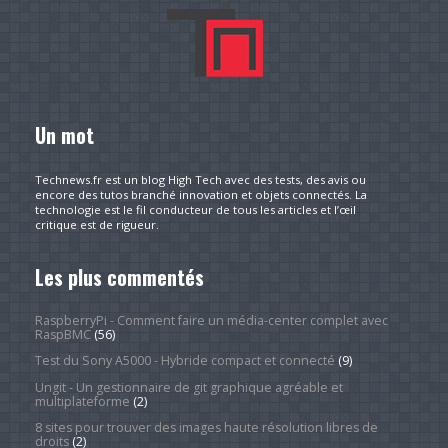
Un mot
Technews.fr est un blog High Tech avec des tests, des avis ou
encore des tutos branché innovation et objets connectés. La
technologie est le fil conducteur de tous les articles et l’œil
critique est de rigueur.
Les plus commentés
RaspberryPi - Comment faire un média-center complet avec
RaspBMC
(56)
Test du Sony A5000 - Hybride compact et connecté
(9)
Ungit - Un gestionnaire de git graphique agréable et
multiplateforme
(2)
8 sites pour trouver des images haute résolution libres de
droits
(2)