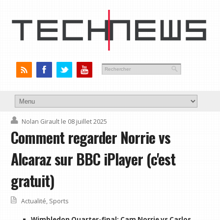
Nolan Girault
le 08 juillet 2025
Comment regarder Norrie vs
Alcaraz sur BBC iPlayer (c'est
gratuit)
Actualité
,
Sports
Wimbledon Quarter-final: Cam Norrie vs Carlos