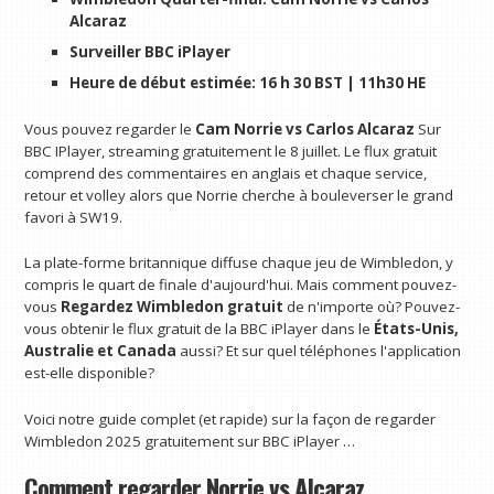
Alcaraz
Surveiller
BBC iPlayer
Heure de début estimée: 16 h 30 BST | 11h30 HE
Vous pouvez regarder le
Cam Norrie vs Carlos Alcaraz
Sur
BBC IPlayer, streaming gratuitement le 8 juillet. Le flux gratuit
comprend des commentaires en anglais et chaque service,
retour et volley alors que Norrie cherche à bouleverser le grand
favori à SW19.
La plate-forme britannique diffuse chaque jeu de Wimbledon, y
compris le quart de finale d'aujourd'hui. Mais comment pouvez-
vous
Regardez Wimbledon
gratuit
de n'importe où? Pouvez-
vous obtenir le flux gratuit de la BBC iPlayer dans le
États-Unis,
Australie et Canada
aussi? Et sur quel téléphones l'application
est-elle disponible?
Voici notre guide complet (et rapide) sur la façon de regarder
Wimbledon 2025 gratuitement sur BBC iPlayer …
Comment regarder Norrie vs Alcaraz