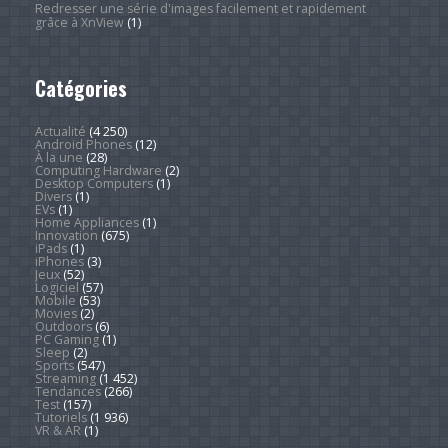
Redresser une série d'images facilement et rapidement
grâce à XnView
(1)
Catégories
Actualité
(4 250)
Android Phones
(12)
À la une
(28)
Computing Hardware
(2)
Desktop Computers
(1)
Divers
(1)
EVs
(1)
Home Appliances
(1)
Innovation
(675)
iPads
(1)
iPhones
(3)
Jeux
(52)
Logiciel
(57)
Mobile
(53)
Movies
(2)
Outdoors
(6)
PC Gaming
(1)
Sleep
(2)
Sports
(547)
Streaming
(1 452)
Tendances
(266)
Test
(157)
Tutoriels
(1 936)
VR & AR
(1)