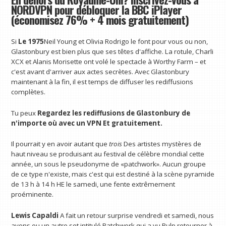
NORDVPN pour débloquer la BBC iPlayer
(économisez 76% + 4 mois gratuitement)
Si
Le 1975
Neil Young et Olivia Rodrigo le font pour vous ou non,
Glastonbury est bien plus que ses têtes d'affiche. La rotule, Charli
XCX et Alanis Morisette ont volé le spectacle à Worthy Farm – et
c'est avant d'arriver aux actes secrètes. Avec Glastonbury
maintenant à la fin, il est temps de diffuser les rediffusions
complètes.
Tu peux
Regardez les rediffusions de Glastonbury
de
n'importe où avec un VPN
Et gratuitement.
Il pourrait y en avoir autant que
trois
Des artistes mystères de
haut niveau se produisant au festival de célèbre mondial cette
année, un sous le pseudonyme de «patchwork». Aucun groupe
de ce type n'existe, mais c'est qui est destiné à la scène pyramide
de 13 h à 14 h HE le samedi, une fente extrêmement
proéminente.
Lewis Capaldi
A fait un retour surprise vendredi et samedi, nous
avons eu un autre set intitulé Patchwork qui a vu Pulp retourner à