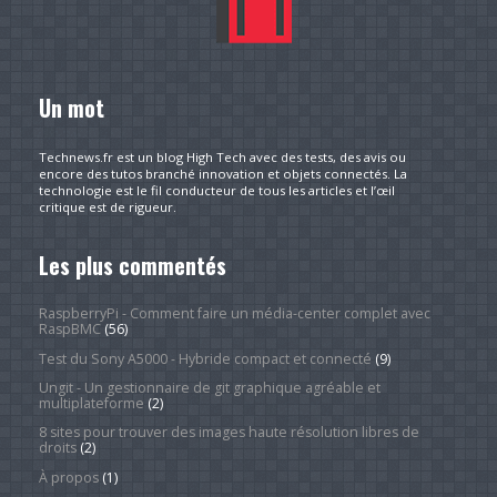
Un mot
Technews.fr est un blog High Tech avec des tests, des avis ou
encore des tutos branché innovation et objets connectés. La
technologie est le fil conducteur de tous les articles et l’œil
critique est de rigueur.
Les plus commentés
RaspberryPi - Comment faire un média-center complet avec
RaspBMC
(56)
Test du Sony A5000 - Hybride compact et connecté
(9)
Ungit - Un gestionnaire de git graphique agréable et
multiplateforme
(2)
8 sites pour trouver des images haute résolution libres de
droits
(2)
À propos
(1)