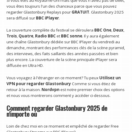
Si vous êtes au Royaume-Uni mais que vous n'aviez pas de billet,
vous êtes toujours l'un des chanceux parce que vous pouvez
regarder Glastonbury Replays pour
GRATUIT
. Glastonbury 2025
sera diffusé sur
BBC iPlayer
.
La couverture complète du festival se déroulera
BBC One
,
Deux
,
Trois
,
Quatre
,
Radio BBC
et
BBC sonne
. Il y aura également
une chaîne Glastonbury dédiée sur BBC IPlayer du vendredi au
dimanche, montrant des performances clés de la scène pyramid,
des interviews, des faits saillants des années passées et bien
plus encore. La couverture de la scène principale iPlayer sera
diffusée en Ultra HD.
Vous voyagez à l'étranger en ce moment? Tu peux
Utilisez un
VPN pour regarder Glastonbury
Comme si vous étiez de
retour à la maison.
Nordvpn
est notre premier choix des options
et nous vous montrerons comment y accéder ci-dessous.
Comment regarder Glastonbury 2025 de
n'importe où
Loin de chez moi en ce moment et empêché de regarder Free