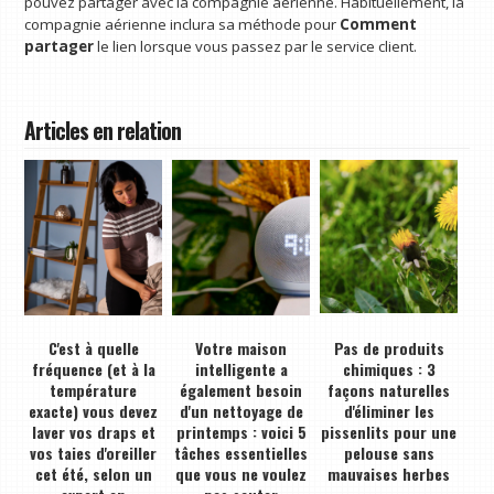
pouvez partager avec la compagnie aérienne. Habituellement, la
compagnie aérienne inclura sa méthode pour
Comment
partager
le lien lorsque vous passez par le service client.
Articles en relation
C'est à quelle
Votre maison
Pas de produits
fréquence (et à la
intelligente a
chimiques : 3
température
également besoin
façons naturelles
exacte) vous devez
d'un nettoyage de
d'éliminer les
laver vos draps et
printemps : voici 5
pissenlits pour une
vos taies d'oreiller
tâches essentielles
pelouse sans
cet été, selon un
que vous ne voulez
mauvaises herbes