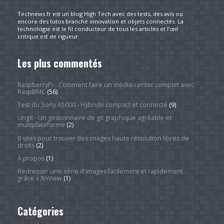
Technews.fr est un blog High Tech avec des tests, des avis ou
encore des tutos branché innovation et objets connectés. La
technologie est le fil conducteur de tous les articles et l’œil
critique est de rigueur.
Les plus commentés
RaspberryPi - Comment faire un média-center complet avec
RaspBMC
(56)
Test du Sony A5000 - Hybride compact et connecté
(9)
Ungit - Un gestionnaire de git graphique agréable et
multiplateforme
(2)
8 sites pour trouver des images haute résolution libres de
droits
(2)
À propos
(1)
Redresser une série d'images facilement et rapidement
grâce à XnView
(1)
Catégories