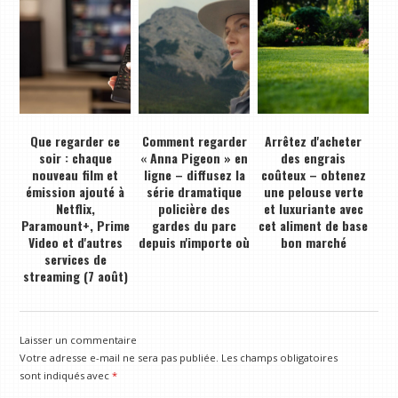
Que regarder ce
Comment regarder
Arrêtez d'acheter
soir : chaque
« Anna Pigeon » en
des engrais
nouveau film et
ligne – diffusez la
coûteux – obtenez
émission ajouté à
série dramatique
une pelouse verte
Netflix,
policière des
et luxuriante avec
Paramount+, Prime
gardes du parc
cet aliment de base
Video et d'autres
depuis n'importe où
bon marché
services de
streaming (7 août)
Laisser un commentaire
Votre adresse e-mail ne sera pas publiée.
Les champs obligatoires
sont indiqués avec
*