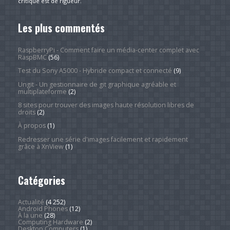
critique est de rigueur.
Les plus commentés
RaspberryPi - Comment faire un média-center complet avec
RaspBMC
(56)
Test du Sony A5000 - Hybride compact et connecté
(9)
Ungit - Un gestionnaire de git graphique agréable et
multiplateforme
(2)
8 sites pour trouver des images haute résolution libres de
droits
(2)
À propos
(1)
Redresser une série d'images facilement et rapidement
grâce à XnView
(1)
Catégories
Actualité
(4 252)
Android Phones
(12)
À la une
(28)
Computing Hardware
(2)
Desktop Computers
(1)