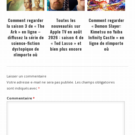
Comment regarder
Toutes les
Comment regarder
la saison 3 de « The
nouveautés sur
« Demon Slayer:
Ark » en ligne –
Apple TV en août
Kimetsu no Yaiba
diffusez la série de
2026 : saison 4 de
Infinity Castle » en
science-fiction
« Ted Lasso » et
ligne de n'importe
dystopique de
bien plus encore
où
n'importe où
Laisser un commentaire
Votre adresse e-mail ne sera pas publiée.
Les champs obligatoires
sont indiqués avec
*
Commentaire
*