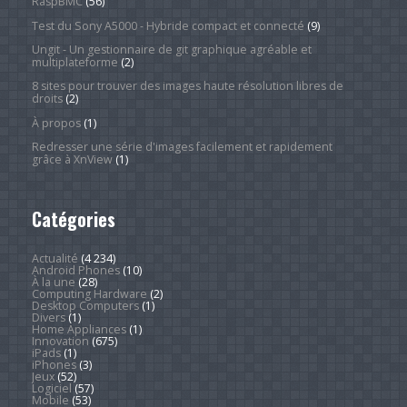
RaspBMC
(56)
Test du Sony A5000 - Hybride compact et connecté
(9)
Ungit - Un gestionnaire de git graphique agréable et
multiplateforme
(2)
8 sites pour trouver des images haute résolution libres de
droits
(2)
À propos
(1)
Redresser une série d'images facilement et rapidement
grâce à XnView
(1)
Catégories
Actualité
(4 234)
Android Phones
(10)
À la une
(28)
Computing Hardware
(2)
Desktop Computers
(1)
Divers
(1)
Home Appliances
(1)
Innovation
(675)
iPads
(1)
iPhones
(3)
Jeux
(52)
Logiciel
(57)
Mobile
(53)