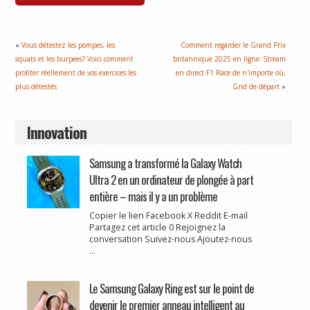
«
Vous détestez les pompes, les
Comment regarder le Grand Prix
squats et les burpees? Voici comment
britannique 2025 en ligne: Stream
profiter réellement de vos exercices les
en direct F1 Race de n'importe où,
plus détestés
Grid de départ
»
Innovation
Samsung a transformé la Galaxy Watch
Ultra 2 en un ordinateur de plongée à part
entière – mais il y a un problème
Copier le lien Facebook X Reddit E-mail
Partagez cet article 0 Rejoignez la
conversation Suivez-nous Ajoutez-nous
...
Le Samsung Galaxy Ring est sur le point de
devenir le premier anneau intelligent au