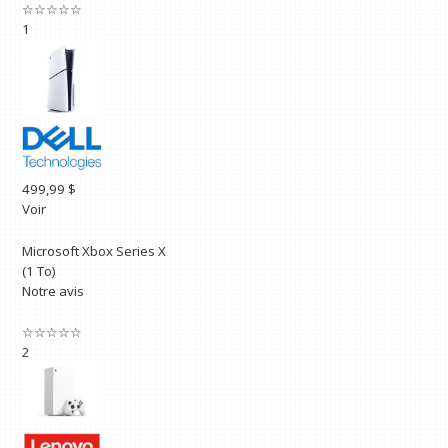
☆
☆
☆
☆
☆
1
499,99 $
Voir
Microsoft Xbox Series X
(1 To)
Notre avis
☆
☆
☆
☆
☆
2