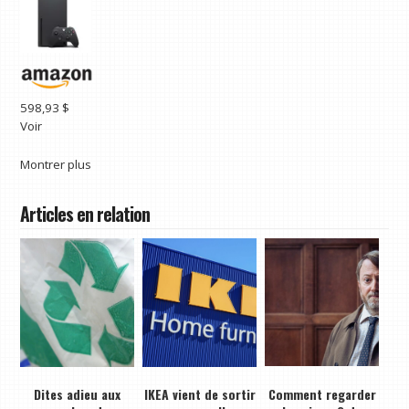
598,93 $
Voir
Montrer plus
Articles en relation
Dites adieu aux
IKEA vient de sortir
Comment regarder