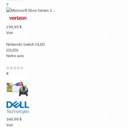
7
299,99 $
Voir
Nintendo Switch OLED
(OLED)
Notre avis
☆
☆
☆
☆
☆
8
349,99 $
Voir