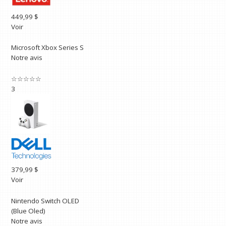
449,99 $
Voir
Microsoft Xbox Series S
Notre avis
☆
☆
☆
☆
☆
3
379,99 $
Voir
Nintendo Switch OLED
(Blue Oled)
Notre avis