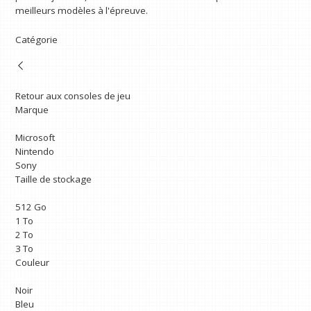
meilleurs modèles à l'épreuve.
Catégorie
Retour aux consoles de jeu
Marque
Microsoft
Nintendo
Sony
Taille de stockage
512 Go
1 To
2 To
3 To
Couleur
Noir
Bleu