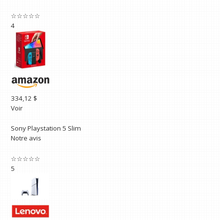
☆
☆
☆
☆
☆
4
334,12 $
Voir
Sony Playstation 5 Slim
Notre avis
☆
☆
☆
☆
☆
5