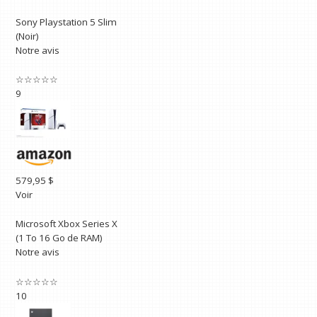
Sony Playstation 5 Slim
(Noir)
Notre avis
☆
☆
☆
☆
☆
9
579,95 $
Voir
Microsoft Xbox Series X
(1 To 16 Go de RAM)
Notre avis
☆
☆
☆
☆
☆
10