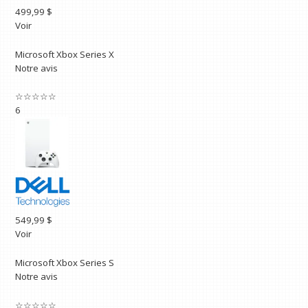
499,99 $
Voir
Microsoft Xbox Series X
Notre avis
☆
☆
☆
☆
☆
6
549,99 $
Voir
Microsoft Xbox Series S
Notre avis
☆
☆
☆
☆
☆