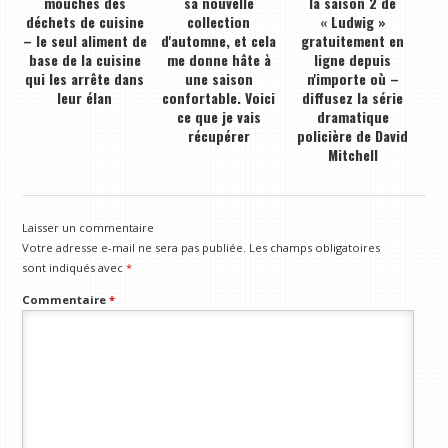
mouches des
sa nouvelle
la saison 2 de
déchets de cuisine
collection
« Ludwig »
– le seul aliment de
d'automne, et cela
gratuitement en
base de la cuisine
me donne hâte à
ligne depuis
qui les arrête dans
une saison
n'importe où –
leur élan
confortable. Voici
diffusez la série
ce que je vais
dramatique
récupérer
policière de David
Mitchell
Laisser un commentaire
Votre adresse e-mail ne sera pas publiée.
Les champs obligatoires
sont indiqués avec
*
Commentaire
*