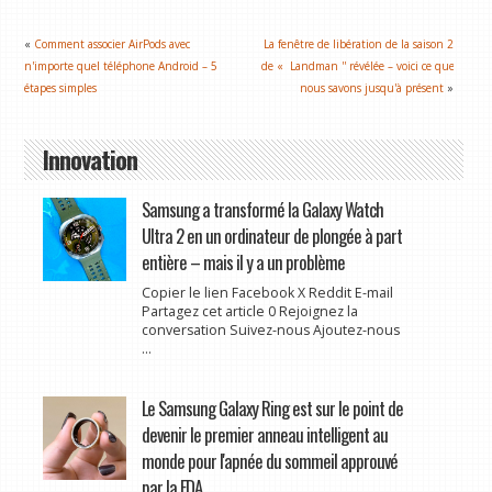
«
Comment associer AirPods avec
La fenêtre de libération de la saison 2
n'importe quel téléphone Android – 5
de « Landman '' révélée – voici ce que
étapes simples
nous savons jusqu'à présent
»
Innovation
Samsung a transformé la Galaxy Watch
Ultra 2 en un ordinateur de plongée à part
entière – mais il y a un problème
Copier le lien Facebook X Reddit E-mail
Partagez cet article 0 Rejoignez la
conversation Suivez-nous Ajoutez-nous
...
Le Samsung Galaxy Ring est sur le point de
devenir le premier anneau intelligent au
monde pour l'apnée du sommeil approuvé
par la FDA.