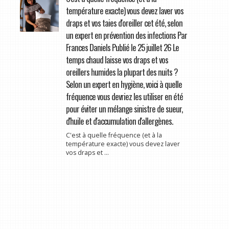
température exacte) vous devez laver vos
draps et vos taies d'oreiller cet été, selon
un expert en prévention des infections Par
Frances Daniels Publié le 25 juillet 26 Le
temps chaud laisse vos draps et vos
oreillers humides la plupart des nuits ?
Selon un expert en hygiène, voici à quelle
fréquence vous devriez les utiliser en été
pour éviter un mélange sinistre de sueur,
d'huile et d'accumulation d'allergènes.
C'est à quelle fréquence (et à la
température exacte) vous devez laver
vos draps et ...