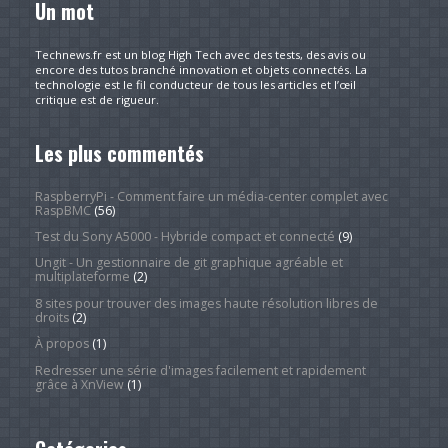
Un mot
Technews.fr est un blog High Tech avec des tests, des avis ou
encore des tutos branché innovation et objets connectés. La
technologie est le fil conducteur de tous les articles et l’œil
critique est de rigueur.
Les plus commentés
RaspberryPi - Comment faire un média-center complet avec
RaspBMC
(56)
Test du Sony A5000 - Hybride compact et connecté
(9)
Ungit - Un gestionnaire de git graphique agréable et
multiplateforme
(2)
8 sites pour trouver des images haute résolution libres de
droits
(2)
À propos
(1)
Redresser une série d'images facilement et rapidement
grâce à XnView
(1)