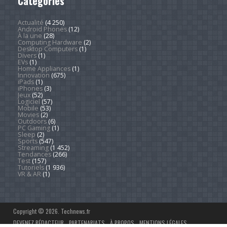
Catégories
Actualité
(4 250)
Android Phones
(12)
À la une
(28)
Computing Hardware
(2)
Desktop Computers
(1)
Divers
(1)
EVs
(1)
Home Appliances
(1)
Innovation
(675)
iPads
(1)
iPhones
(3)
Jeux
(52)
Logiciel
(57)
Mobile
(53)
Movies
(2)
Outdoors
(6)
PC Gaming
(1)
Sleep
(2)
Sports
(547)
Streaming
(1 452)
Tendances
(266)
Test
(157)
Tutoriels
(1 936)
VR & AR
(1)
Copyright © 2026. Technews.fr
DEVENEZ RÉDACTEUR
PARTENARIATS
À PROPOS
MENTIONS LÉGALES