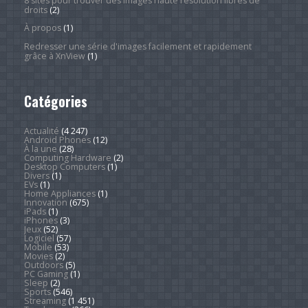
8 sites pour trouver des images haute résolution libres de
droits
(2)
À propos
(1)
Redresser une série d'images facilement et rapidement
grâce à XnView
(1)
Catégories
Actualité
(4 247)
Android Phones
(12)
À la une
(28)
Computing Hardware
(2)
Desktop Computers
(1)
Divers
(1)
EVs
(1)
Home Appliances
(1)
Innovation
(675)
iPads
(1)
iPhones
(3)
Jeux
(52)
Logiciel
(57)
Mobile
(53)
Movies
(2)
Outdoors
(5)
PC Gaming
(1)
Sleep
(2)
Sports
(546)
Streaming
(1 451)