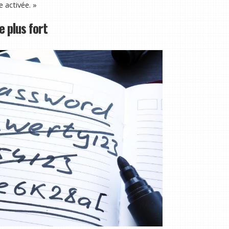
e activée. »
 plus fort