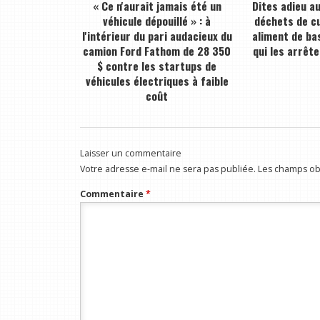
« Ce n'aurait jamais été un
Dites adieu a
véhicule dépouillé » : à
déchets de cu
l'intérieur du pari audacieux du
aliment de bas
camion Ford Fathom de 28 350
qui les arrête
$ contre les startups de
véhicules électriques à faible
coût
Laisser un commentaire
Votre adresse e-mail ne sera pas publiée.
Les champs obl
Commentaire
*