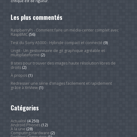
critique est de rigueur.
Les plus commentés
RaspberryPi - Comment faire un média-center complet avec
RaspBMC
(56)
Test du Sony A5000 - Hybride compact et connecté
(9)
Ungit - Un gestionnaire de git graphique agréable et
multiplateforme
(2)
8 sites pour trouver des images haute résolution libres de
droits
(2)
À propos
(1)
Redresser une série d'images facilement et rapidement
grâce à XnView
(1)
Catégories
Actualité
(4 250)
Android Phones
(12)
À la une
(28)
Computing Hardware
(2)
Desktop Computers
(1)