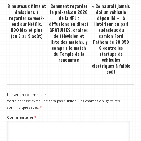
8 nouveaux films et
Comment regarder
« Ce n'aurait jamais
émissions à
la pré-saison 2026
été un véhicule
regarder ce week-
de la NFL :
dépouillé » : à
end sur Netflix,
diffusions en direct
l'intérieur du pari
HBO Max et plus
GRATUITES, chaînes
audacieux du
(du 7 au 9 août)
de télévision et
camion Ford
liste des matchs, y
Fathom de 28 350
compris le match
$ contre les
du Temple de la
startups de
renommée
véhicules
électriques à faible
coût
Laisser un commentaire
Votre adresse e-mail ne sera pas publiée.
Les champs obligatoires
sont indiqués avec
*
Commentaire
*