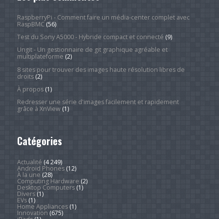
RaspberryPi - Comment faire un média-center complet avec
RaspBMC
(56)
Test du Sony A5000 - Hybride compact et connecté
(9)
Ungit - Un gestionnaire de git graphique agréable et
multiplateforme
(2)
8 sites pour trouver des images haute résolution libres de
droits
(2)
À propos
(1)
Redresser une série d'images facilement et rapidement
grâce à XnView
(1)
Catégories
Actualité
(4 249)
Android Phones
(12)
À la une
(28)
Computing Hardware
(2)
Desktop Computers
(1)
Divers
(1)
EVs
(1)
Home Appliances
(1)
Innovation
(675)