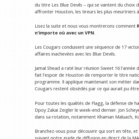
du titre Les Blue Devils – qui se vantent du choi
affronter Houston, les tireurs les plus meurtriers 
Lisez la suite et nous vous montrerons comment
n'importe où avec un VPN
.
Les Cougars conduisent une séquence de 17 victoi
affaires inachevées avec les Blue Devils.
Jamal Shead a raté leur réunion Sweet 16 l'année de
fait l'espoir de Houston de remporter le titre natio
programme. Il applique maintenant son métier dans 
Cougars restent obsédés par ce qui aurait pu être
Pour toutes les qualités de Flagg, la défense de h
Dpoy Zakai Zeigler le week-end dernier. Jon Schey
dans sa rotation, notamment Khaman Maluach, Kon
Branchez-vous pour découvrir qui sort en tête, e
suivant notre guide de diffusion en direct de la