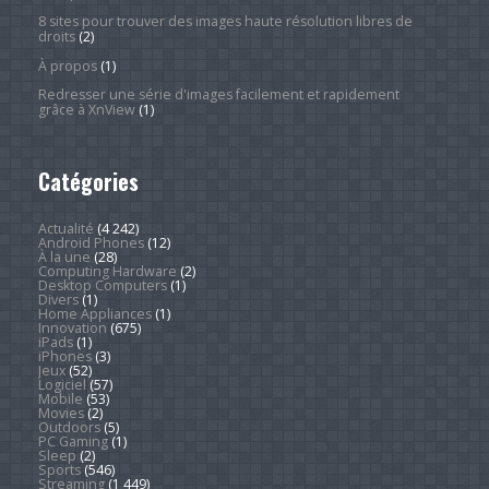
8 sites pour trouver des images haute résolution libres de
droits
(2)
À propos
(1)
Redresser une série d'images facilement et rapidement
grâce à XnView
(1)
Catégories
Actualité
(4 242)
Android Phones
(12)
À la une
(28)
Computing Hardware
(2)
Desktop Computers
(1)
Divers
(1)
Home Appliances
(1)
Innovation
(675)
iPads
(1)
iPhones
(3)
Jeux
(52)
Logiciel
(57)
Mobile
(53)
Movies
(2)
Outdoors
(5)
PC Gaming
(1)
Sleep
(2)
Sports
(546)
Streaming
(1 449)