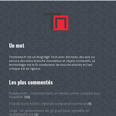
Un mot
Technews.fr est un blog High Tech avec des tests, des avis ou
encore des tutos branché innovation et objets connectés. La
technologie est le fil conducteur de tous les articles et l’œil
critique est de rigueur.
Les plus commentés
RaspberryPi - Comment faire un média-center complet avec
RaspBMC
(56)
Test du Sony A5000 - Hybride compact et connecté
(9)
Ungit - Un gestionnaire de git graphique agréable et
multiplateforme
(2)