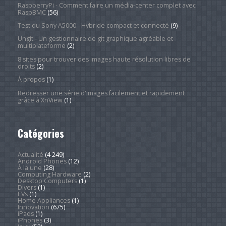
RaspberryPi - Comment faire un média-center complet avec
RaspBMC
(56)
Test du Sony A5000 - Hybride compact et connecté
(9)
Ungit - Un gestionnaire de git graphique agréable et
multiplateforme
(2)
8 sites pour trouver des images haute résolution libres de
droits
(2)
À propos
(1)
Redresser une série d'images facilement et rapidement
grâce à XnView
(1)
Catégories
Actualité
(4 249)
Android Phones
(12)
À la une
(28)
Computing Hardware
(2)
Desktop Computers
(1)
Divers
(1)
EVs
(1)
Home Appliances
(1)
Innovation
(675)
iPads
(1)
iPhones
(3)