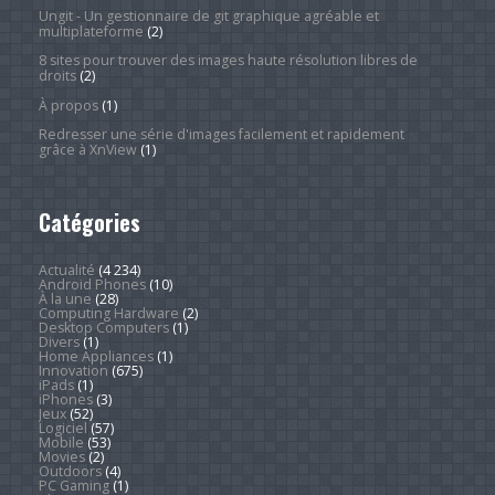
Ungit - Un gestionnaire de git graphique agréable et
multiplateforme
(2)
8 sites pour trouver des images haute résolution libres de
droits
(2)
À propos
(1)
Redresser une série d'images facilement et rapidement
grâce à XnView
(1)
Catégories
Actualité
(4 234)
Android Phones
(10)
À la une
(28)
Computing Hardware
(2)
Desktop Computers
(1)
Divers
(1)
Home Appliances
(1)
Innovation
(675)
iPads
(1)
iPhones
(3)
Jeux
(52)
Logiciel
(57)
Mobile
(53)
Movies
(2)
Outdoors
(4)
PC Gaming
(1)