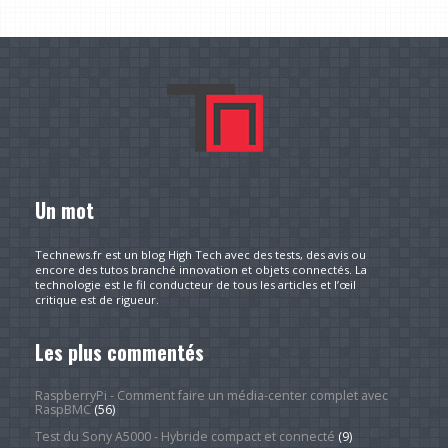
Un mot
Technews.fr est un blog High Tech avec des tests, des avis ou
encore des tutos branché innovation et objets connectés. La
technologie est le fil conducteur de tous les articles et l’œil
critique est de rigueur.
Les plus commentés
RaspberryPi - Comment faire un média-center complet avec
RaspBMC
(56)
Test du Sony A5000 - Hybride compact et connecté
(9)