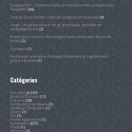
RaspberryPi - Comment faire un média-center complet avec
RaspBMC
(56)
Test du Sony A5000 - Hybride compact et connecté
(9)
Ungit - Un gestionnaire de git graphique agréable et
multiplateforme
(2)
8 sites pour trouver des images haute résolution libres de
droits
(2)
À propos
(1)
Redresser une série d'images facilement et rapidement
grâce à XnView
(1)
Catégories
Actualité
(4 247)
Android Phones
(12)
À la une
(28)
Computing Hardware
(2)
Desktop Computers
(1)
Divers
(1)
EVs
(1)
Home Appliances
(1)
Innovation
(675)
iPads
(1)
iPhones
(3)