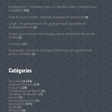
RaspberryPi - Comment faire un média-center complet avec
RaspBMC
(56)
Test du Sony A5000 - Hybride compact et connecté
(9)
Ungit - Un gestionnaire de git graphique agréable et
multiplateforme
(2)
8 sites pour trouver des images haute résolution libres de
droits
(2)
À propos
(1)
Redresser une série d'images facilement et rapidement
grâce à XnView
(1)
Catégories
Actualité
(4 234)
Android Phones
(10)
À la une
(28)
Computing Hardware
(2)
Desktop Computers
(1)
Divers
(1)
Home Appliances
(1)
Innovation
(675)
iPads
(1)
iPhones
(3)