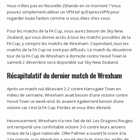
Vous n'êtes pas en Nouvelle-Zélande en ce moment ? Vous
pouvez simplement utiliser un VPN tel qu’ExpressVPN pour
regarder toute l’action comme si vous étiez chez vous.
Pour les matchs de la FA Cup, vous aurez besoin de Sky New
Zealand, qui vous donne accès à tous les matchs possibles de la
FA Cup, y compris les matchs de Wrexham. Cependant, tous les
matchs de la FA Cup ne sont pas diffusés. Le match du deuxième
tour de la FA Cup de Wrexham à domicile contre Yeovil Town le
samedi 2 décembre sera disponible sur Sky New Zealand.
Récapitulatif du dernier match de Wrexham
Après un match nul décevant 2-2 contre Harrogate Town en
milieu de semaine, Wrexham avait besoin d'une victoire contre
Yeovil Town ce week-end. Ils avaient également besoin d’une
victoire car c’est la FA Cup. Perdez et vous êtes éliminé.
Heureusement, Wrexham n’a rien fait de tel. Les Dragons Rouges
ont remporté une confortable victoire 3-0 contre leurs anciens
rivaux de la Ligue nationale. Ollie Palmer a ouvert le score à la
14e minute, puis Wrexham a ajouté des buts dans les arrêts de