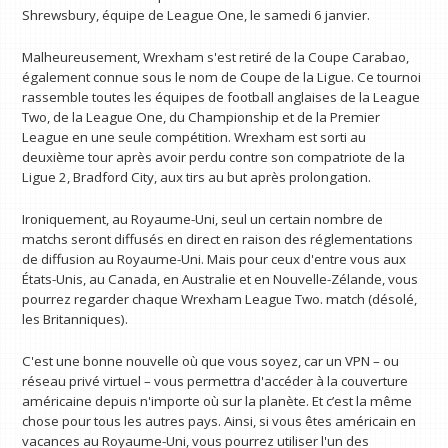
Shrewsbury, équipe de League One, le samedi 6 janvier.
Malheureusement, Wrexham s'est retiré de la Coupe Carabao,
également connue sous le nom de Coupe de la Ligue. Ce tournoi
rassemble toutes les équipes de football anglaises de la League
Two, de la League One, du Championship et de la Premier
League en une seule compétition. Wrexham est sorti au
deuxième tour après avoir perdu contre son compatriote de la
Ligue 2, Bradford City, aux tirs au but après prolongation.
Ironiquement, au Royaume-Uni, seul un certain nombre de
matchs seront diffusés en direct en raison des réglementations
de diffusion au Royaume-Uni. Mais pour ceux d'entre vous aux
États-Unis, au Canada, en Australie et en Nouvelle-Zélande, vous
pourrez regarder chaque Wrexham League Two. match (désolé,
les Britanniques).
C'est une bonne nouvelle où que vous soyez, car un VPN – ou
réseau privé virtuel – vous permettra d'accéder à la couverture
américaine depuis n'importe où sur la planète. Et c’est la même
chose pour tous les autres pays. Ainsi, si vous êtes américain en
vacances au Royaume-Uni, vous pourrez utiliser l'un des