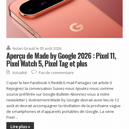
notre newsletter L'événement Made by Google devrait avoir lieu le ...
Nolan Girault
le 05 août 2026
Aperçu de Made by Google 2026 : Pixel 11,
Pixel Watch 5, Pixel Tag et plus
5 nouveaux films Prime Video en août 2026 avec 90 % ou plus sur Rotten Tomatoes, dont l'une des
meilleures comédies noires de tous les temps
Actualité
Pas de commentaire
Copier le lien Facebook X Reddit E-mail Partagez cet article 0 Rejoignez la conversation
Suivez-nous Ajoutez-nous comme source préférée sur Google Bulletin Abonnez-vous à
Copier le lien Facebook X Reddit E-mail Partagez cet article 0
notre newsletter Prime Video lance le nouveau mois en modifiant ...
Rejoignez la conversation Suivez-nous Ajoutez-nous comme
source préférée sur Google Bulletin Abonnez-vous à notre
newsletter L'événement Made by Google devrait avoir lieu le 12
août et devrait accompagner la révélation de la prochaine vague
de smartphones et d'appareils portables de Google. La série
Pixel ...
Lire plus »