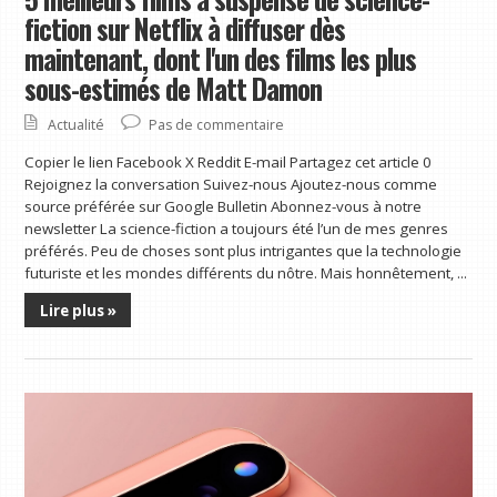
fiction sur Netflix à diffuser dès
maintenant, dont l'un des films les plus
sous-estimés de Matt Damon
Actualité
Pas de commentaire
Copier le lien Facebook X Reddit E-mail Partagez cet article 0
Rejoignez la conversation Suivez-nous Ajoutez-nous comme
source préférée sur Google Bulletin Abonnez-vous à notre
newsletter La science-fiction a toujours été l’un de mes genres
préférés. Peu de choses sont plus intrigantes que la technologie
futuriste et les mondes différents du nôtre. Mais honnêtement, ...
Lire plus »
Aperçu de Made by Google 2026 : Pixel 11, Pixel Watch 5, Pixel Tag et plus
Copier le lien Facebook X Reddit E-mail Partagez cet article 0 Rejoignez la conversation
Suivez-nous Ajoutez-nous comme source préférée sur Google Bulletin Abonnez-vous à