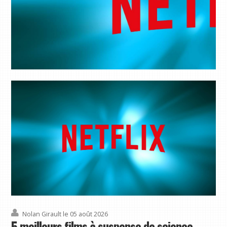
5 meilleurs films à suspense de science-fiction sur Netflix à diffuser dès maintenant, dont l'un des films
les plus sous-estimés de Matt Damon
Copier le lien Facebook X Reddit E-mail Partagez cet article 0 Rejoignez la conversation
Suivez-nous Ajoutez-nous comme source préférée sur Google Bulletin Abonnez-vous à
notre newsletter La science-fiction a toujours été l’un de mes ...
Nolan Girault
le 05 août 2026
5 meilleurs films à suspense de science-