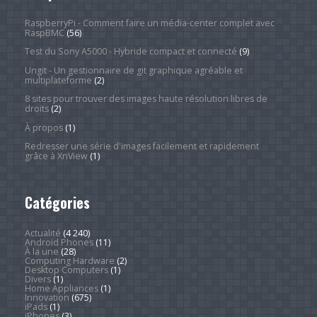
RaspberryPi - Comment faire un média-center complet avec
RaspBMC
(56)
Test du Sony A5000 - Hybride compact et connecté
(9)
Ungit - Un gestionnaire de git graphique agréable et
multiplateforme
(2)
8 sites pour trouver des images haute résolution libres de
droits
(2)
À propos
(1)
Redresser une série d'images facilement et rapidement
grâce à XnView
(1)
Catégories
Actualité
(4 240)
Android Phones
(11)
À la une
(28)
Computing Hardware
(2)
Desktop Computers
(1)
Divers
(1)
Home Appliances
(1)
Innovation
(675)
iPads
(1)
iPhones
(3)