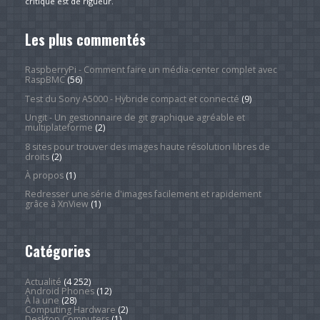
critique est de rigueur.
Les plus commentés
RaspberryPi - Comment faire un média-center complet avec
RaspBMC
(56)
Test du Sony A5000 - Hybride compact et connecté
(9)
Ungit - Un gestionnaire de git graphique agréable et
multiplateforme
(2)
8 sites pour trouver des images haute résolution libres de
droits
(2)
À propos
(1)
Redresser une série d'images facilement et rapidement
grâce à XnView
(1)
Catégories
Actualité
(4 252)
Android Phones
(12)
À la une
(28)
Computing Hardware
(2)
Desktop Computers
(1)