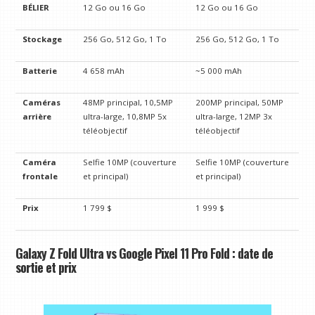
BÉLIER
12 Go ou 16 Go
12 Go ou 16 Go
Stockage
256 Go, 512 Go, 1 To
256 Go, 512 Go, 1 To
Batterie
4 658 mAh
~5 000 mAh
Caméras
48MP principal, 10,5MP
200MP principal, 50MP
arrière
ultra-large, 10,8MP 5x
ultra-large, 12MP 3x
téléobjectif
téléobjectif
Caméra
Selfie 10MP (couverture
Selfie 10MP (couverture
frontale
et principal)
et principal)
Prix
1 799 $
1 999 $
Galaxy Z Fold Ultra vs Google Pixel 11 Pro Fold : date de
sortie et prix