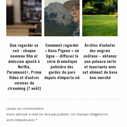
Que regarder ce
Comment regarder
Arrêtez d'acheter
soir : chaque
« Anna Pigeon » en
des engrais
nouveau film et
ligne – diffusez la
coûteux – obtenez
émission ajouté à
série dramatique
une pelouse verte
Netflix,
policière des
et luxuriante avec
Paramount+, Prime
gardes du parc
cet aliment de base
Video et d'autres
depuis n'importe où
bon marché
services de
streaming (7 août)
Laisser un commentaire
Votre adresse e-mail ne sera pas publiée.
Les champs obligatoires
sont indiqués avec
*