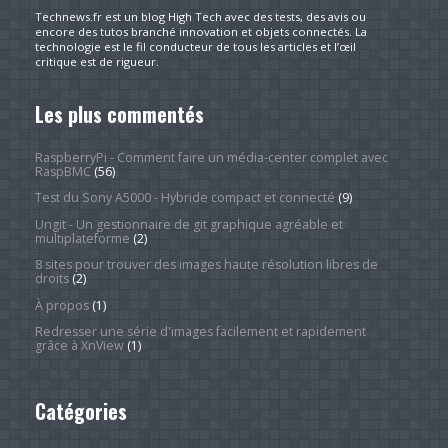
Technews.fr est un blog High Tech avec des tests, des avis ou
encore des tutos branché innovation et objets connectés. La
technologie est le fil conducteur de tous les articles et l’œil
critique est de rigueur.
Les plus commentés
RaspberryPi - Comment faire un média-center complet avec
RaspBMC
(56)
Test du Sony A5000 - Hybride compact et connecté
(9)
Ungit - Un gestionnaire de git graphique agréable et
multiplateforme
(2)
8 sites pour trouver des images haute résolution libres de
droits
(2)
À propos
(1)
Redresser une série d'images facilement et rapidement
grâce à XnView
(1)
Catégories