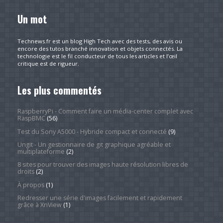
Un mot
Technews.fr est un blog High Tech avec des tests, des avis ou
encore des tutos branché innovation et objets connectés. La
technologie est le fil conducteur de tous les articles et l’œil
critique est de rigueur.
Les plus commentés
RaspberryPi - Comment faire un média-center complet avec
RaspBMC
(56)
Test du Sony A5000 - Hybride compact et connecté
(9)
Ungit - Un gestionnaire de git graphique agréable et
multiplateforme
(2)
8 sites pour trouver des images haute résolution libres de
droits
(2)
À propos
(1)
Redresser une série d'images facilement et rapidement
grâce à XnView
(1)