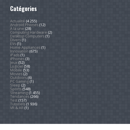
Catégories
Actualité
(4 255)
Android Phones
(12)
À la une
(28)
Computing Hardware
(2)
Desktop Computers
(1)
Divers
(1)
EVs
(1)
Home Appliances
(1)
Innovation
(675)
iPads
(1)
iPhones
(3)
Jeux
(52)
Logiciel
(58)
Mobile
(53)
Movies
(2)
Outdoors
(6)
PC Gaming
(1)
Sleep
(2)
Sports
(548)
Streaming
(1 455)
Tendances
(266)
Test
(157)
Tutoriels
(1 936)
VR & AR
(1)
Copyright © 2026. Technews.fr