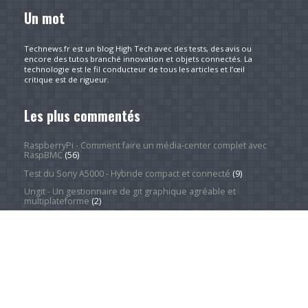
Un mot
Technews.fr est un blog High Tech avec des tests, des avis ou
encore des tutos branché innovation et objets connectés. La
technologie est le fil conducteur de tous les articles et l’œil
critique est de rigueur.
Les plus commentés
RaspberryPi - Comment faire un média-center complet avec
RaspBMC
(56)
Test du Sony A5000 - Hybride compact et connecté
(9)
Ungit - Un gestionnaire de git graphique agréable et
multiplateforme
(2)
8 sites pour trouver des images haute résolution libres de
droits
(2)
À propos
(1)
Redresser une série d'images facilement et rapidement
grâce à XnView
(1)