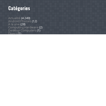
Catégories
Actualité
(4 249)
Android Phones
(12)
À la une
(28)
Computing Hardware
(2)
Desktop Computers
(1)
Divers
(1)
EVs
(1)
Home Appliances
(1)
Innovation
(675)
iPads
(1)
iPhones
(3)
Jeux
(52)
Logiciel
(57)
Mobile
(53)
Movies
(2)
Outdoors
(5)
PC Gaming
(1)
Sleep
(2)
Sports
(547)
Streaming
(1 452)
Tendances
(266)
Test
(157)
Tutoriels
(1 936)
VR & AR
(1)