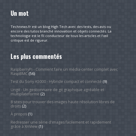
Un mot
Technews.fr est un blog High Tech avec des tests, des avis ou
encore des tutos branché innovation et objets connectés. La
technologie est le fil conducteur de tous les articles et l’œil
critique est de rigueur.
Les plus commentés
RaspberryPi - Comment faire un média-center complet avec
RaspBMC
(56)
Test du Sony A5000 - Hybride compact et connecté
(9)
Ungit - Un gestionnaire de git graphique agréable et
multiplateforme
(2)
8 sites pour trouver des images haute résolution libres de
droits
(2)
À propos
(1)
Redresser une série d'images facilement et rapidement
grâce à XnView
(1)