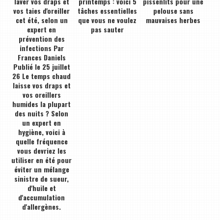
laver vos draps et
printemps : voici 5
pissenlits pour une
vos taies d'oreiller
tâches essentielles
pelouse sans
cet été, selon un
que vous ne voulez
mauvaises herbes
expert en
pas sauter
prévention des
infections Par
Frances Daniels
Publié le 25 juillet
26 Le temps chaud
laisse vos draps et
vos oreillers
humides la plupart
des nuits ? Selon
un expert en
hygiène, voici à
quelle fréquence
vous devriez les
utiliser en été pour
éviter un mélange
sinistre de sueur,
d'huile et
d'accumulation
d'allergènes.