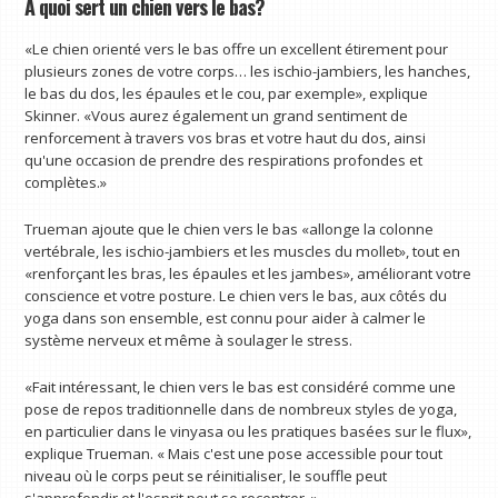
À quoi sert un chien vers le bas?
«Le chien orienté vers le bas offre un excellent étirement pour
plusieurs zones de votre corps… les ischio-jambiers, les hanches,
le bas du dos, les épaules et le cou, par exemple», explique
Skinner. «Vous aurez également un grand sentiment de
renforcement à travers vos bras et votre haut du dos, ainsi
qu'une occasion de prendre des respirations profondes et
complètes.»
Trueman ajoute que le chien vers le bas «allonge la colonne
vertébrale, les ischio-jambiers et les muscles du mollet», tout en
«renforçant les bras, les épaules et les jambes», améliorant votre
conscience et votre posture. Le chien vers le bas, aux côtés du
yoga dans son ensemble, est connu pour aider à calmer le
système nerveux et même à soulager le stress.
«Fait intéressant, le chien vers le bas est considéré comme une
pose de repos traditionnelle dans de nombreux styles de yoga,
en particulier dans le vinyasa ou les pratiques basées sur le flux»,
explique Trueman. « Mais c'est une pose accessible pour tout
niveau où le corps peut se réinitialiser, le souffle peut
s'approfondir et l'esprit peut se recentrer. »