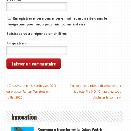
Enregistrer mon nom, mon e-mail et mon site dans le
navigateur pour mon prochain commentaire.
Saisissez votre réponse en chiffres
4 × quatre =
«
7 nouveaux films Netflix avec 90 %
Amazon met à niveau discrètement la
ou plus sur Rotten Tomatoes en
tablette Fire HD 10 – assurez-vous
juillet 2026
d'acheter la bonne
»
Innovation
Samsung a transformé la Galaxy Watch