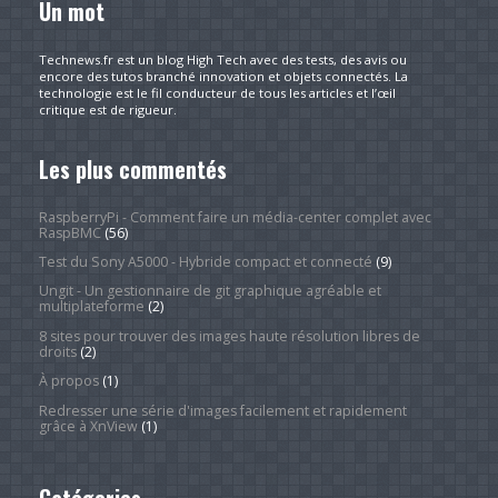
Un mot
Technews.fr est un blog High Tech avec des tests, des avis ou
encore des tutos branché innovation et objets connectés. La
technologie est le fil conducteur de tous les articles et l’œil
critique est de rigueur.
Les plus commentés
RaspberryPi - Comment faire un média-center complet avec
RaspBMC
(56)
Test du Sony A5000 - Hybride compact et connecté
(9)
Ungit - Un gestionnaire de git graphique agréable et
multiplateforme
(2)
8 sites pour trouver des images haute résolution libres de
droits
(2)
À propos
(1)
Redresser une série d'images facilement et rapidement
grâce à XnView
(1)