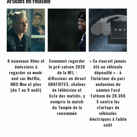
Articles en relation
8 nouveaux films et
Comment regarder
« Ce n'aurait jamais
émissions à
la pré-saison 2026
été un véhicule
regarder ce week-
de la NFL :
dépouillé » : à
end sur Netflix,
diffusions en direct
l'intérieur du pari
HBO Max et plus
GRATUITES, chaînes
audacieux du
(du 7 au 9 août)
de télévision et
camion Ford
liste des matchs, y
Fathom de 28 350
compris le match
$ contre les
du Temple de la
startups de
renommée
véhicules
électriques à faible
coût