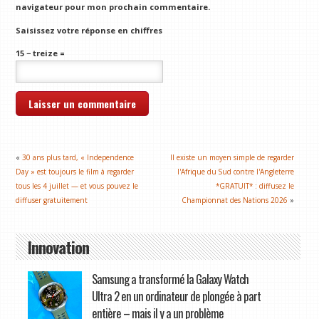
navigateur pour mon prochain commentaire.
Saisissez votre réponse en chiffres
15 − treize =
«
30 ans plus tard, « Independence
Il existe un moyen simple de regarder
Day » est toujours le film à regarder
l'Afrique du Sud contre l'Angleterre
tous les 4 juillet — et vous pouvez le
*GRATUIT* : diffusez le
diffuser gratuitement
Championnat des Nations 2026
»
Innovation
Samsung a transformé la Galaxy Watch
Ultra 2 en un ordinateur de plongée à part
entière – mais il y a un problème