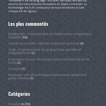
Technews.fr est un blog High Tech avec des tests, des avis ou
encore des tutos branché innovation et objets connectés. La
technologie est le fil conducteur de tous les articles et l’œil
critique est de rigueur.
Les plus commentés
RaspberryPi - Comment faire un média-center complet avec
RaspBMC
(56)
Test du Sony A5000 - Hybride compact et connecté
(9)
Ungit - Un gestionnaire de git graphique agréable et
multiplateforme
(2)
8 sites pour trouver des images haute résolution libres de
droits
(2)
À propos
(1)
Redresser une série d'images facilement et rapidement
grâce à XnView
(1)
Catégories
Actualité
(4 250)