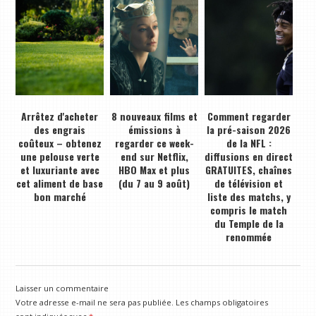
Arrêtez d'acheter
8 nouveaux films et
Comment regarder
des engrais
émissions à
la pré-saison 2026
coûteux – obtenez
regarder ce week-
de la NFL :
une pelouse verte
end sur Netflix,
diffusions en direct
et luxuriante avec
HBO Max et plus
GRATUITES, chaînes
cet aliment de base
(du 7 au 9 août)
de télévision et
bon marché
liste des matchs, y
compris le match
du Temple de la
renommée
Laisser un commentaire
Votre adresse e-mail ne sera pas publiée.
Les champs obligatoires