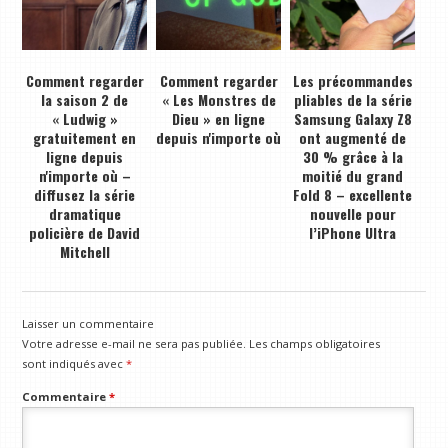
Comment regarder
Comment regarder
Les précommandes
la saison 2 de
« Les Monstres de
pliables de la série
« Ludwig »
Dieu » en ligne
Samsung Galaxy Z8
gratuitement en
depuis n'importe où
ont augmenté de
ligne depuis
30 % grâce à la
n'importe où –
moitié du grand
diffusez la série
Fold 8 – excellente
dramatique
nouvelle pour
policière de David
l’iPhone Ultra
Mitchell
Laisser un commentaire
Votre adresse e-mail ne sera pas publiée.
Les champs obligatoires
sont indiqués avec
*
Commentaire
*