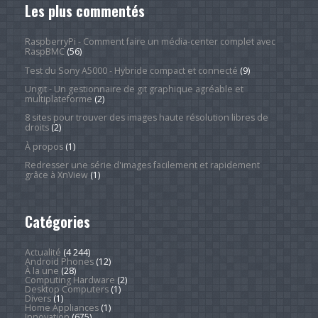
Les plus commentés
RaspberryPi - Comment faire un média-center complet avec
RaspBMC
(56)
Test du Sony A5000 - Hybride compact et connecté
(9)
Ungit - Un gestionnaire de git graphique agréable et
multiplateforme
(2)
8 sites pour trouver des images haute résolution libres de
droits
(2)
À propos
(1)
Redresser une série d'images facilement et rapidement
grâce à XnView
(1)
Catégories
Actualité
(4 244)
Android Phones
(12)
À la une
(28)
Computing Hardware
(2)
Desktop Computers
(1)
Divers
(1)
Home Appliances
(1)
Innovation
(675)