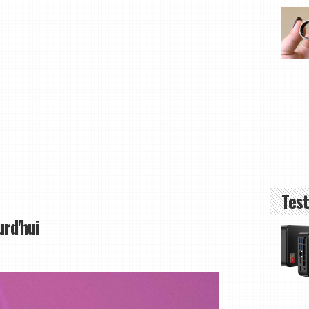
Test
urd'hui