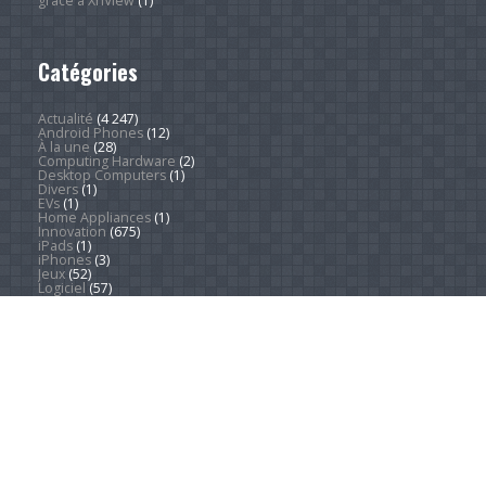
grâce à XnView
(1)
Catégories
Actualité
(4 247)
Android Phones
(12)
À la une
(28)
Computing Hardware
(2)
Desktop Computers
(1)
Divers
(1)
EVs
(1)
Home Appliances
(1)
Innovation
(675)
iPads
(1)
iPhones
(3)
Jeux
(52)
Logiciel
(57)
Mobile
(53)
Movies
(2)
Outdoors
(5)
PC Gaming
(1)
Sleep
(2)
Sports
(546)
Streaming
(1 451)
Tendances
(266)
Test
(157)
Tutoriels
(1 936)
VR & AR
(1)