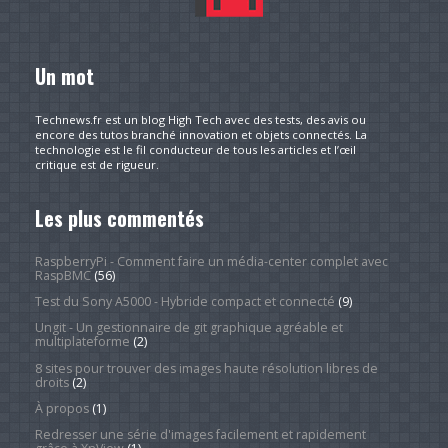
Un mot
Technews.fr est un blog High Tech avec des tests, des avis ou
encore des tutos branché innovation et objets connectés. La
technologie est le fil conducteur de tous les articles et l’œil
critique est de rigueur.
Les plus commentés
RaspberryPi - Comment faire un média-center complet avec
RaspBMC
(56)
Test du Sony A5000 - Hybride compact et connecté
(9)
Ungit - Un gestionnaire de git graphique agréable et
multiplateforme
(2)
8 sites pour trouver des images haute résolution libres de
droits
(2)
À propos
(1)
Redresser une série d'images facilement et rapidement