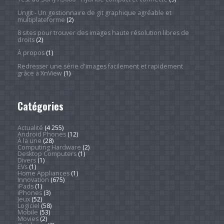
Ungit - Un gestionnaire de git graphique agréable et
multiplateforme
(2)
8 sites pour trouver des images haute résolution libres de
droits
(2)
À propos
(1)
Redresser une série d'images facilement et rapidement
grâce à XnView
(1)
Catégories
Actualité
(4 255)
Android Phones
(12)
À la une
(28)
Computing Hardware
(2)
Desktop Computers
(1)
Divers
(1)
EVs
(1)
Home Appliances
(1)
Innovation
(675)
iPads
(1)
iPhones
(3)
Jeux
(52)
Logiciel
(58)
Mobile
(53)
Movies
(2)