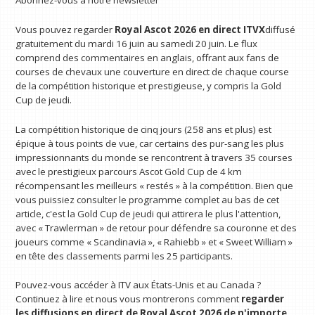
Abonnez-vous à notre newsletter
Vous pouvez regarder
Royal Ascot 2026 en direct
ITVX
diffusé
gratuitement du mardi 16 juin au samedi 20 juin. Le flux
comprend des commentaires en anglais, offrant aux fans de
courses de chevaux une couverture en direct de chaque course
de la compétition historique et prestigieuse, y compris la Gold
Cup de jeudi.
La compétition historique de cinq jours (258 ans et plus) est
épique à tous points de vue, car certains des pur-sang les plus
impressionnants du monde se rencontrent à travers 35 courses
avec le prestigieux parcours Ascot Gold Cup de 4 km
récompensant les meilleurs « restés » à la compétition. Bien que
vous puissiez consulter le programme complet au bas de cet
article, c'est la Gold Cup de jeudi qui attirera le plus l'attention,
avec « Trawlerman » de retour pour défendre sa couronne et des
joueurs comme « Scandinavia », « Rahiebb » et « Sweet William »
en tête des classements parmi les 25 participants.
Pouvez-vous accéder à ITV aux États-Unis et au Canada ?
Continuez à lire et nous vous montrerons comment
regarder
les diffusions en direct de Royal Ascot 2026
de n'importe