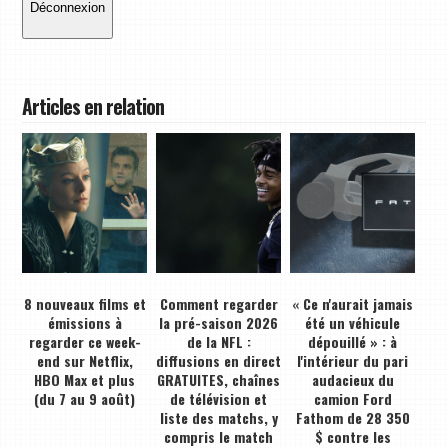
Déconnexion
Articles en relation
8 nouveaux films et
Comment regarder
« Ce n'aurait jamais
émissions à
la pré-saison 2026
été un véhicule
regarder ce week-
de la NFL :
dépouillé » : à
end sur Netflix,
diffusions en direct
l'intérieur du pari
HBO Max et plus
GRATUITES, chaînes
audacieux du
(du 7 au 9 août)
de télévision et
camion Ford
liste des matchs, y
Fathom de 28 350
compris le match
$ contre les