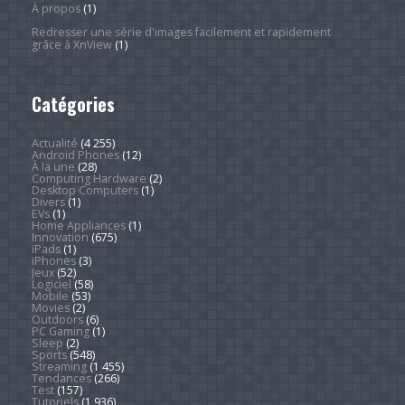
À propos
(1)
Redresser une série d'images facilement et rapidement
grâce à XnView
(1)
Catégories
Actualité
(4 255)
Android Phones
(12)
À la une
(28)
Computing Hardware
(2)
Desktop Computers
(1)
Divers
(1)
EVs
(1)
Home Appliances
(1)
Innovation
(675)
iPads
(1)
iPhones
(3)
Jeux
(52)
Logiciel
(58)
Mobile
(53)
Movies
(2)
Outdoors
(6)
PC Gaming
(1)
Sleep
(2)
Sports
(548)
Streaming
(1 455)
Tendances
(266)
Test
(157)
Tutoriels
(1 936)