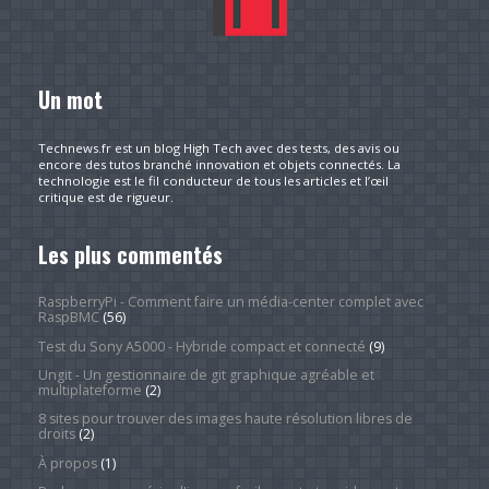
Un mot
Technews.fr est un blog High Tech avec des tests, des avis ou
encore des tutos branché innovation et objets connectés. La
technologie est le fil conducteur de tous les articles et l’œil
critique est de rigueur.
Les plus commentés
RaspberryPi - Comment faire un média-center complet avec
RaspBMC
(56)
Test du Sony A5000 - Hybride compact et connecté
(9)
Ungit - Un gestionnaire de git graphique agréable et
multiplateforme
(2)
8 sites pour trouver des images haute résolution libres de
droits
(2)
À propos
(1)