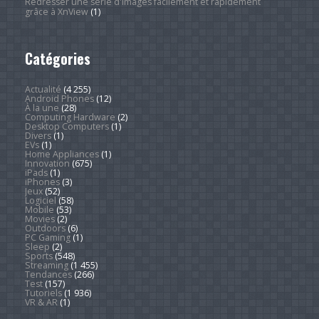
Redresser une série d'images facilement et rapidement
grâce à XnView
(1)
Catégories
Actualité
(4 255)
Android Phones
(12)
À la une
(28)
Computing Hardware
(2)
Desktop Computers
(1)
Divers
(1)
EVs
(1)
Home Appliances
(1)
Innovation
(675)
iPads
(1)
iPhones
(3)
Jeux
(52)
Logiciel
(58)
Mobile
(53)
Movies
(2)
Outdoors
(6)
PC Gaming
(1)
Sleep
(2)
Sports
(548)
Streaming
(1 455)
Tendances
(266)
Test
(157)
Tutoriels
(1 936)
VR & AR
(1)