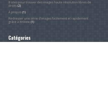
8 sites pour trouver des images haute résolution libres de
droits
(2)
À propos
(1)
Redresser une série d'images facilement et rapidement
grâce à XnView
(1)
Catégories
Actualité
(4 244)
Android Phones
(12)
À la une
(28)
Computing Hardware
(2)
Desktop Computers
(1)
Divers
(1)
Home Appliances
(1)
Innovation
(675)
iPads
(1)
iPhones
(3)
Jeux
(52)
Logiciel
(57)
Mobile
(53)
Movies
(2)
Outdoors
(5)
PC Gaming
(1)
Sleep
(2)
Sports
(546)
Streaming
(1 451)
Tendances
(266)