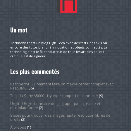
Un mot
Technews.fr est un blog High Tech avec des tests, des avis ou
encore des tutos branché innovation et objets connectés. La
technologie est le fil conducteur de tous les articles et l’œil
critique est de rigueur.
Les plus commentés
RaspberryPi - Comment faire un média-center complet avec
RaspBMC
(56)
Test du Sony A5000 - Hybride compact et connecté
(9)
Ungit - Un gestionnaire de git graphique agréable et
multiplateforme
(2)
8 sites pour trouver des images haute résolution libres de
droits
(2)
À propos
(1)