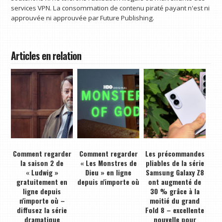
services VPN. La consommation de contenu piraté payant n'est ni
approuvée ni approuvée par Future Publishing.
Articles en relation
Comment regarder
Comment regarder
Les précommandes
la saison 2 de
« Les Monstres de
pliables de la série
« Ludwig »
Dieu » en ligne
Samsung Galaxy Z8
gratuitement en
depuis n'importe où
ont augmenté de
ligne depuis
30 % grâce à la
n'importe où –
moitié du grand
diffusez la série
Fold 8 – excellente
dramatique
nouvelle pour