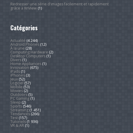
Redresser une série d'images facilement et rapidement
grâce à XnView
(1)
Catégories
Actualité
(4 244)
Android Phones
(12)
À la une
(28)
Computing Hardware
(2)
Desktop Computers
(1)
Divers
(1)
Home Appliances
(1)
Innovation
(675)
iPads
(1)
iPhones
(3)
Jeux
(52)
Logiciel
(57)
Mobile
(53)
Movies
(2)
Outdoors
(5)
PC Gaming
(1)
Sleep
(2)
Sports
(546)
Streaming
(1 451)
Tendances
(266)
Test
(157)
Tutoriels
(1 936)
VR & AR
(1)