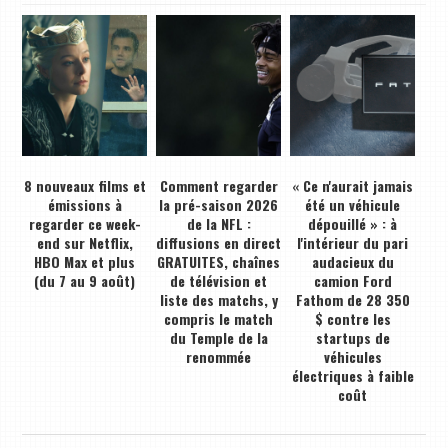
8 nouveaux films et
Comment regarder
« Ce n'aurait jamais
émissions à
la pré-saison 2026
été un véhicule
regarder ce week-
de la NFL :
dépouillé » : à
end sur Netflix,
diffusions en direct
l'intérieur du pari
HBO Max et plus
GRATUITES, chaînes
audacieux du
(du 7 au 9 août)
de télévision et
camion Ford
liste des matchs, y
Fathom de 28 350
compris le match
$ contre les
du Temple de la
startups de
renommée
véhicules
électriques à faible
coût