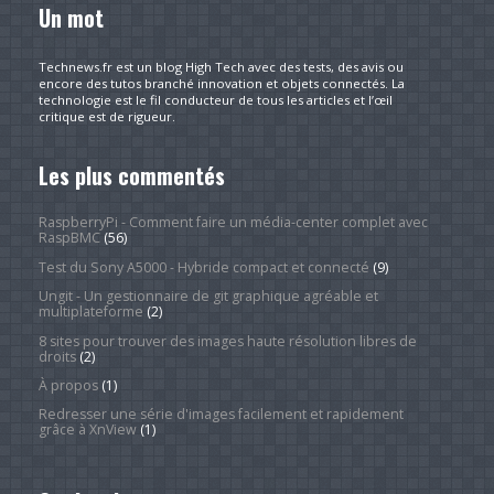
Un mot
Technews.fr est un blog High Tech avec des tests, des avis ou
encore des tutos branché innovation et objets connectés. La
technologie est le fil conducteur de tous les articles et l’œil
critique est de rigueur.
Les plus commentés
RaspberryPi - Comment faire un média-center complet avec
RaspBMC
(56)
Test du Sony A5000 - Hybride compact et connecté
(9)
Ungit - Un gestionnaire de git graphique agréable et
multiplateforme
(2)
8 sites pour trouver des images haute résolution libres de
droits
(2)
À propos
(1)
Redresser une série d'images facilement et rapidement
grâce à XnView
(1)