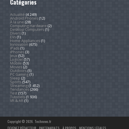
Catégories
Actualité
(4 249)
Android Phones
(12)
À la une
(28)
Computing Hardware
(2)
Desktop Computers
(1)
Divers
(1)
EVs
(1)
Home Appliances
(1)
Innovation
(675)
iPads
(1)
iPhones
(3)
Jeux
(52)
Logiciel
(57)
Mobile
(53)
Movies
(2)
Outdoors
(5)
PC Gaming
(1)
Sleep
(2)
Sports
(547)
Streaming
(1 452)
Tendances
(266)
Test
(157)
Tutoriels
(1 936)
VR & AR
(1)
Copyright © 2026. Technews.fr
DEVENEZ RÉDACTEUR
PARTENARIATS
À PROPOS
MENTIONS LÉGALES