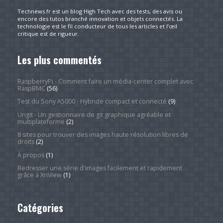
Technews.fr est un blog High Tech avec des tests, des avis ou
encore des tutos branché innovation et objets connectés. La
technologie est le fil conducteur de tous les articles et l’œil
critique est de rigueur.
Les plus commentés
RaspberryPi - Comment faire un média-center complet avec
RaspBMC
(56)
Test du Sony A5000 - Hybride compact et connecté
(9)
Ungit - Un gestionnaire de git graphique agréable et
multiplateforme
(2)
8 sites pour trouver des images haute résolution libres de
droits
(2)
À propos
(1)
Redresser une série d'images facilement et rapidement
grâce à XnView
(1)
Catégories