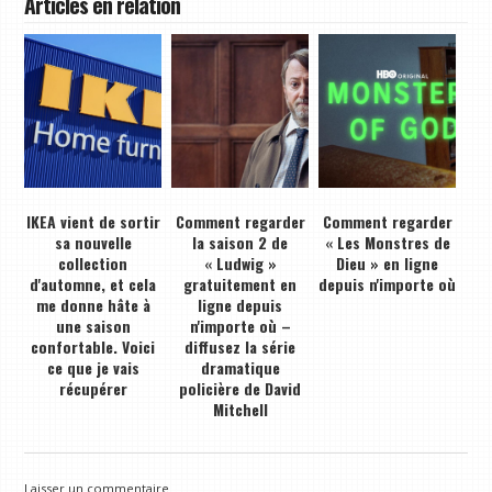
Articles en relation
IKEA vient de sortir
Comment regarder
Comment regarder
sa nouvelle
la saison 2 de
« Les Monstres de
collection
« Ludwig »
Dieu » en ligne
d'automne, et cela
gratuitement en
depuis n'importe où
me donne hâte à
ligne depuis
une saison
n'importe où –
confortable. Voici
diffusez la série
ce que je vais
dramatique
récupérer
policière de David
Mitchell
Laisser un commentaire