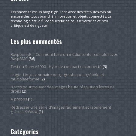
Technews.fr est un blog High Tech avec des tests, des avis ou
encore des tutos branché innovation et objets connectés. La
technologie est le fil conducteur de tous les articles et l’œil
critique est de rigueur.
Les plus commentés
RaspberryPi - Comment faire un média-center complet avec
RaspBMC
(56)
Test du Sony A5000 - Hybride compact et connecté
(9)
Ungit - Un gestionnaire de git graphique agréable et
multiplateforme
(2)
8 sites pour trouver des images haute résolution libres de
droits
(2)
À propos
(1)
Redresser une série d'images facilement et rapidement
grâce à XnView
(1)
Catégories