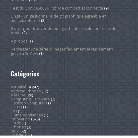
Test du Sony A5000 - Hybride compact et connecté
(9)
Ungit - Un gestionnaire de git graphique agréable et
multiplateforme
(2)
8 sites pour trouver des images haute résolution libres de
droits
(2)
À propos
(1)
Redresser une série d'images facilement et rapidement
grâce à XnView
(1)
Catégories
Actualité
(4 247)
Android Phones
(12)
À la une
(28)
Computing Hardware
(2)
Desktop Computers
(1)
Divers
(1)
EVs
(1)
Home Appliances
(1)
Innovation
(675)
iPads
(1)
iPhones
(3)
Jeux
(52)
Logiciel
(57)