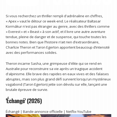
Si vous recherchez un thriller rempli d'adrénaline en chiffres,
« Apex » vaut le détour ce week-end. Le réalisateur Baltasar
Kormákur n'est pas étranger au genre, avec des thrillers comme
« Everest » et « Beast » à son actif, et il livre une autre aventure
tendue, pleine de danger et de suspense, qui touche toutes les
bonnes notes. Bien que l’histoire n’ait rien d’extraordinaire,
Charlize Theron et Taron Egerton apportent beaucoup d’intensité
avec des performances solides.
Theron incarne Sasha, une grimpeuse d'élite qui se rend en
Australie pour reconstruire sa vie après un tragique accident
d'alpinisme. Elle brave des rapides en eaux vives et des falaises
abruptes, mais son plus grand défi survient lorsqu'un mystérieux
vagabond (Taron Egerton) jette son dévolu sur elle, lançant une
brutale épreuve de survie.
'Échangé' (2026)
Échangé | Bande-annonce officielle | Netflix-YouTube