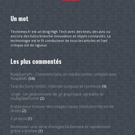
Un mot
Technews.fr est un blog High Tech avec des tests, des avis ou
encore des tutos branché innovation et objets connectés. La
technologie est le fil conducteur de tous les articles et l’œil
critique est de rigueur.
Les plus commentés
RaspberryPi - Comment faire un média-center complet avec
RaspBMC
(56)
Test du Sony A5000 - Hybride compact et connecté
(9)
Ungit - Un gestionnaire de git graphique agréable et
multiplateforme
(2)
8 sites pour trouver des images haute résolution libres de
droits
(2)
À propos
(1)
Redresser une série d'images facilement et rapidement
grâce à XnView
(1)