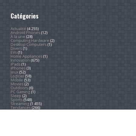
Catégories
Actualité
(4 255)
Android Phones
(12)
À la une
(28)
Computing Hardware
(2)
Desktop Computers
(1)
Divers
(1)
EVs
(1)
Home Appliances
(1)
Innovation
(675)
iPads
(1)
iPhones
(3)
Jeux
(52)
Logiciel
(58)
Mobile
(53)
Movies
(2)
Outdoors
(6)
PC Gaming
(1)
Sleep
(2)
Sports
(548)
Streaming
(1 455)
Tendances
(266)
Test
(157)
Tutoriels
(1 936)
VR & AR
(1)