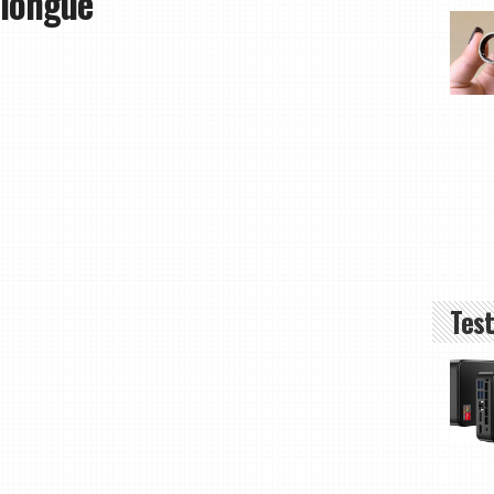
 longue
Test