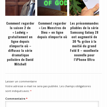
Comment regarder
Comment regarder
Les précommandes
la saison 2 de
« Les Monstres de
pliables de la série
« Ludwig »
Dieu » en ligne
Samsung Galaxy Z8
gratuitement en
depuis n'importe où
ont augmenté de
ligne depuis
30 % grâce à la
n'importe où –
moitié du grand
diffusez la série
Fold 8 – excellente
dramatique
nouvelle pour
policière de David
l’iPhone Ultra
Mitchell
Laisser un commentaire
Votre adresse e-mail ne sera pas publiée.
Les champs obligatoires
sont indiqués avec
*
Commentaire
*