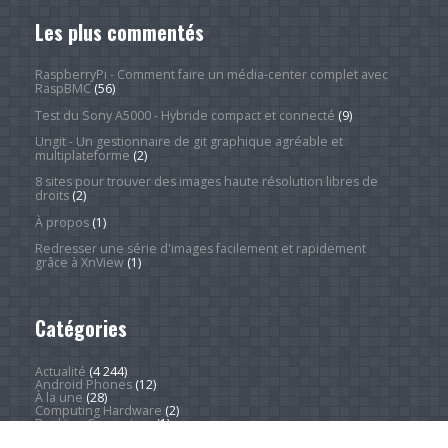
Les plus commentés
RaspberryPi - Comment faire un média-center complet avec
RaspBMC
(56)
Test du Sony A5000 - Hybride compact et connecté
(9)
Ungit - Un gestionnaire de git graphique agréable et
multiplateforme
(2)
8 sites pour trouver des images haute résolution libres de
droits
(2)
À propos
(1)
Redresser une série d'images facilement et rapidement
grâce à XnView
(1)
Catégories
Actualité
(4 244)
Android Phones
(12)
À la une
(28)
Computing Hardware
(2)
Desktop Computers
(1)
Divers
(1)