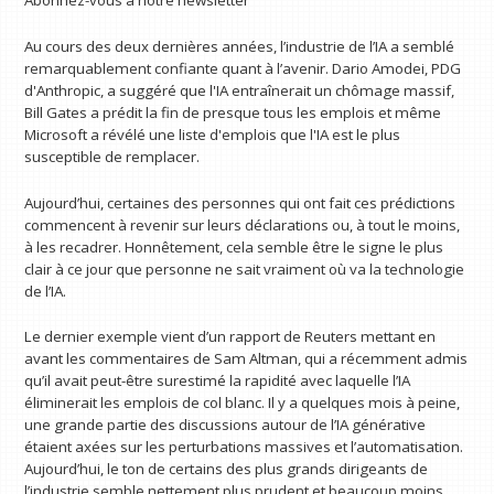
Abonnez-vous à notre newsletter
Au cours des deux dernières années, l’industrie de l’IA a semblé
remarquablement confiante quant à l’avenir. Dario Amodei, PDG
d'Anthropic, a suggéré que l'IA entraînerait un chômage massif,
Bill Gates a prédit la fin de presque tous les emplois et même
Microsoft a révélé une liste d'emplois que l'IA est le plus
susceptible de remplacer.
Aujourd’hui, certaines des personnes qui ont fait ces prédictions
commencent à revenir sur leurs déclarations ou, à tout le moins,
à les recadrer. Honnêtement, cela semble être le signe le plus
clair à ce jour que personne ne sait vraiment où va la technologie
de l’IA.
Le dernier exemple vient d’un rapport de Reuters mettant en
avant les commentaires de Sam Altman, qui a récemment admis
qu’il avait peut-être surestimé la rapidité avec laquelle l’IA
éliminerait les emplois de col blanc. Il y a quelques mois à peine,
une grande partie des discussions autour de l’IA générative
étaient axées sur les perturbations massives et l’automatisation.
Aujourd’hui, le ton de certains des plus grands dirigeants de
l’industrie semble nettement plus prudent et beaucoup moins