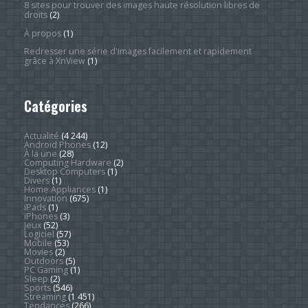
8 sites pour trouver des images haute résolution libres de
droits
(2)
À propos
(1)
Redresser une série d'images facilement et rapidement
grâce à XnView
(1)
Catégories
Actualité
(4 244)
Android Phones
(12)
À la une
(28)
Computing Hardware
(2)
Desktop Computers
(1)
Divers
(1)
Home Appliances
(1)
Innovation
(675)
iPads
(1)
iPhones
(3)
Jeux
(52)
Logiciel
(57)
Mobile
(53)
Movies
(2)
Outdoors
(5)
PC Gaming
(1)
Sleep
(2)
Sports
(546)
Streaming
(1 451)
Tendances
(266)