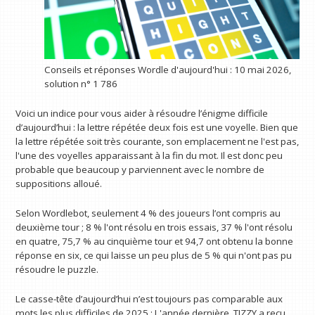
Conseils et réponses Wordle d'aujourd'hui : 10 mai 2026,
solution n° 1 786
Voici un indice pour vous aider à résoudre l’énigme difficile
d’aujourd’hui : la lettre répétée deux fois est une voyelle. Bien que
la lettre répétée soit très courante, son emplacement ne l'est pas,
l'une des voyelles apparaissant à la fin du mot. Il est donc peu
probable que beaucoup y parviennent avec le nombre de
suppositions alloué.
Selon Wordlebot, seulement 4 % des joueurs l’ont compris au
deuxième tour ; 8 % l'ont résolu en trois essais, 37 % l'ont résolu
en quatre, 75,7 % au cinquième tour et 94,7 ont obtenu la bonne
réponse en six, ce qui laisse un peu plus de 5 % qui n'ont pas pu
résoudre le puzzle.
Le casse-tête d’aujourd’hui n’est toujours pas comparable aux
mots les plus difficiles de 2025 ; L'année dernière, TIZZY a reçu