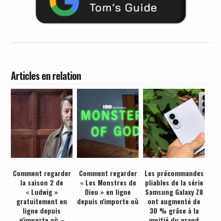
Articles en relation
Comment regarder
Comment regarder
Les précommandes
la saison 2 de
« Les Monstres de
pliables de la série
« Ludwig »
Dieu » en ligne
Samsung Galaxy Z8
gratuitement en
depuis n'importe où
ont augmenté de
ligne depuis
30 % grâce à la
n'importe où –
moitié du grand