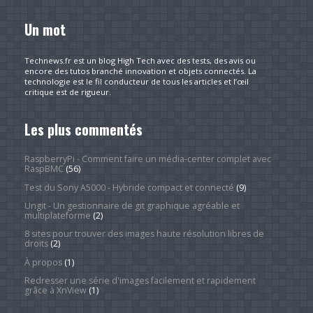
Un mot
Technews.fr est un blog High Tech avec des tests, des avis ou
encore des tutos branché innovation et objets connectés. La
technologie est le fil conducteur de tous les articles et l’œil
critique est de rigueur.
Les plus commentés
RaspberryPi - Comment faire un média-center complet avec
RaspBMC
(56)
Test du Sony A5000 - Hybride compact et connecté
(9)
Ungit - Un gestionnaire de git graphique agréable et
multiplateforme
(2)
8 sites pour trouver des images haute résolution libres de
droits
(2)
À propos
(1)
Redresser une série d'images facilement et rapidement
grâce à XnView
(1)