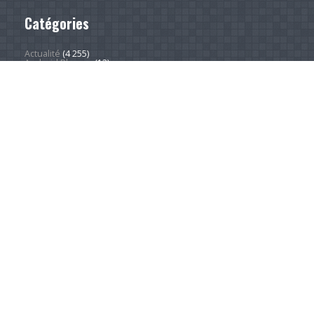
Catégories
Actualité
(4 255)
Android Phones
(12)
À la une
(28)
Computing Hardware
(2)
Desktop Computers
(1)
Divers
(1)
EVs
(1)
Home Appliances
(1)
Innovation
(675)
iPads
(1)
iPhones
(3)
Jeux
(52)
Logiciel
(58)
Mobile
(53)
Movies
(2)
Outdoors
(6)
PC Gaming
(1)
Sleep
(2)
Sports
(548)
Streaming
(1 455)
Tendances
(266)
Test
(157)
Tutoriels
(1 936)
VR & AR
(1)
Copyright © 2026. Technews.fr