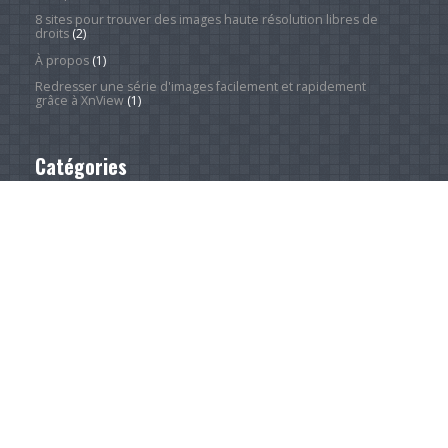
8 sites pour trouver des images haute résolution libres de
droits
(2)
À propos
(1)
Redresser une série d'images facilement et rapidement
grâce à XnView
(1)
Catégories
Actualité
(4 240)
Android Phones
(11)
À la une
(28)
Computing Hardware
(2)
Desktop Computers
(1)
Divers
(1)
Home Appliances
(1)
Innovation
(675)
iPads
(1)
iPhones
(3)
Jeux
(52)
Logiciel
(57)
Mobile
(53)
Movies
(2)
Outdoors
(5)
PC Gaming
(1)
Sleep
(2)
Sports
(546)
Streaming
(1 448)