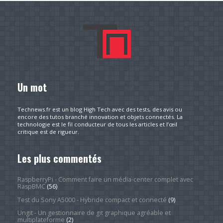
Un mot
Technews.fr est un blog High Tech avec des tests, des avis ou
encore des tutos branché innovation et objets connectés. La
technologie est le fil conducteur de tous les articles et l’œil
critique est de rigueur.
Les plus commentés
RaspberryPi - Comment faire un média-center complet avec
RaspBMC
(56)
Test du Sony A5000 - Hybride compact et connecté
(9)
Ungit - Un gestionnaire de git graphique agréable et
multiplateforme
(2)