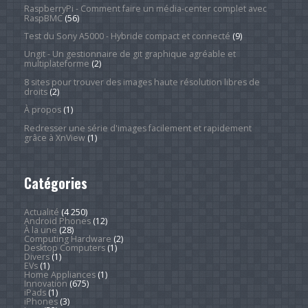
RaspberryPi - Comment faire un média-center complet avec
RaspBMC
(56)
Test du Sony A5000 - Hybride compact et connecté
(9)
Ungit - Un gestionnaire de git graphique agréable et
multiplateforme
(2)
8 sites pour trouver des images haute résolution libres de
droits
(2)
À propos
(1)
Redresser une série d'images facilement et rapidement
grâce à XnView
(1)
Catégories
Actualité
(4 250)
Android Phones
(12)
À la une
(28)
Computing Hardware
(2)
Desktop Computers
(1)
Divers
(1)
EVs
(1)
Home Appliances
(1)
Innovation
(675)
iPads
(1)
iPhones
(3)