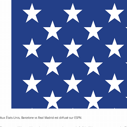
Aux États-Unis, Barcelone vs Real Madrid est diffusé sur ESPN.