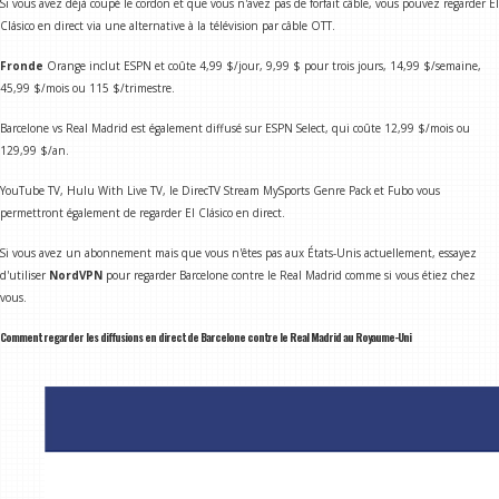
Si vous avez déjà coupé le cordon et que vous n'avez pas de forfait câble, vous pouvez regarder El
Clásico en direct via une alternative à la télévision par câble OTT.
Fronde
Orange inclut ESPN et coûte 4,99 $/jour, 9,99 $ pour trois jours, 14,99 $/semaine,
45,99 $/mois ou 115 $/trimestre.
Barcelone vs Real Madrid est également diffusé sur ESPN Select, qui coûte 12,99 $/mois ou
129,99 $/an.
YouTube TV, Hulu With Live TV, le DirecTV Stream MySports Genre Pack et Fubo vous
permettront également de regarder El Clásico en direct.
Si vous avez un abonnement mais que vous n'êtes pas aux États-Unis actuellement, essayez
d'utiliser
NordVPN
pour regarder Barcelone contre le Real Madrid comme si vous étiez chez
vous.
Comment regarder les diffusions en direct de Barcelone contre le Real Madrid au Royaume-Uni