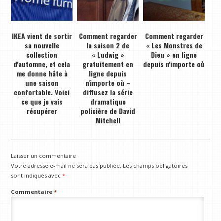
IKEA vient de sortir
Comment regarder
Comment regarder
sa nouvelle
la saison 2 de
« Les Monstres de
collection
« Ludwig »
Dieu » en ligne
d'automne, et cela
gratuitement en
depuis n'importe où
me donne hâte à
ligne depuis
une saison
n'importe où –
confortable. Voici
diffusez la série
ce que je vais
dramatique
récupérer
policière de David
Mitchell
Laisser un commentaire
Votre adresse e-mail ne sera pas publiée.
Les champs obligatoires
sont indiqués avec
*
Commentaire
*