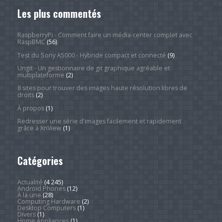
Les plus commentés
RaspberryPi - Comment faire un média-center complet avec
RaspBMC
(56)
Test du Sony A5000 - Hybride compact et connecté
(9)
Ungit - Un gestionnaire de git graphique agréable et
multiplateforme
(2)
8 sites pour trouver des images haute résolution libres de
droits
(2)
À propos
(1)
Redresser une série d'images facilement et rapidement
grâce à XnView
(1)
Catégories
Actualité
(4 245)
Android Phones
(12)
À la une
(28)
Computing Hardware
(2)
Desktop Computers
(1)
Divers
(1)
Home Appliances
(1)