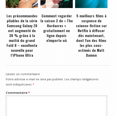
Les précommandes
Comment regarder
5 meilleurs films à
pliables de la série
la saison 2 de « The
suspense de
Samsung Galaxy Z8
Hardacres »
science-fiction sur
ont augmenté de
gratuitement en
Netflix à diffuser
30 % grâce à la
ligne depuis
dès maintenant,
moitié du grand
n'importe où
dont l'un des films
Fold 8 – excellente
les plus sous-
nouvelle pour
estimés de Matt
l’iPhone Ultra
Damon
Laisser un commentaire
Votre adresse e-mail ne sera pas publiée.
Les champs obligatoires
sont indiqués avec
*
Commentaire
*