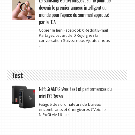
Le Samsung Galaxy Ring est sur le point de
devenir le premier anneau intelligent au
monde pour l'apnée du sommeil approuvé
par la FDA.
Copier le lien Facebook X Reddit E-mail
Partagez cet article 0 Rejoignez la
conversation Suivez-nous Ajoutez-nous
...
Test
NiPoGi AM16 : Avis, test et performances du
mini PC Ryzen
Fatigué des ordinateurs de bureau
encombrants et énergivores ? Voici le
NiPoGi AM16 : ce ...