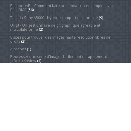
RaspberryPi - Comment faire un média-center complet avec
RaspBMC
(56)
Test du Sony A5000 - Hybride compact et connecté
(9)
Ungit - Un gestionnaire de git graphique agréable et
multiplateforme
(2)
8 sites pour trouver des images haute résolution libres de
droits
(2)
À propos
(1)
Redresser une série d'images facilement et rapidement
grâce à XnView
(1)
Catégories
Actualité
(4 242)
Android Phones
(12)
À la une
(28)
Computing Hardware
(2)
Desktop Computers
(1)
Divers
(1)
Home Appliances
(1)
Innovation
(675)
iPads
(1)
iPhones
(3)
Jeux
(52)