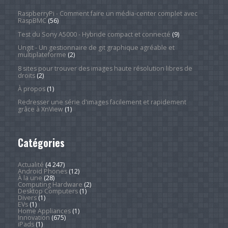
RaspberryPi - Comment faire un média-center complet avec
RaspBMC
(56)
Test du Sony A5000 - Hybride compact et connecté
(9)
Ungit - Un gestionnaire de git graphique agréable et
multiplateforme
(2)
8 sites pour trouver des images haute résolution libres de
droits
(2)
À propos
(1)
Redresser une série d'images facilement et rapidement
grâce à XnView
(1)
Catégories
Actualité
(4 247)
Android Phones
(12)
À la une
(28)
Computing Hardware
(2)
Desktop Computers
(1)
Divers
(1)
EVs
(1)
Home Appliances
(1)
Innovation
(675)
iPads
(1)