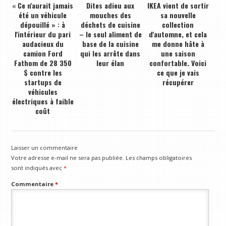
« Ce n'aurait jamais
Dites adieu aux
IKEA vient de sortir
été un véhicule
mouches des
sa nouvelle
dépouillé » : à
déchets de cuisine
collection
l'intérieur du pari
– le seul aliment de
d'automne, et cela
audacieux du
base de la cuisine
me donne hâte à
camion Ford
qui les arrête dans
une saison
Fathom de 28 350
leur élan
confortable. Voici
$ contre les
ce que je vais
startups de
récupérer
véhicules
électriques à faible
coût
Laisser un commentaire
Votre adresse e-mail ne sera pas publiée.
Les champs obligatoires
sont indiqués avec
*
Commentaire
*